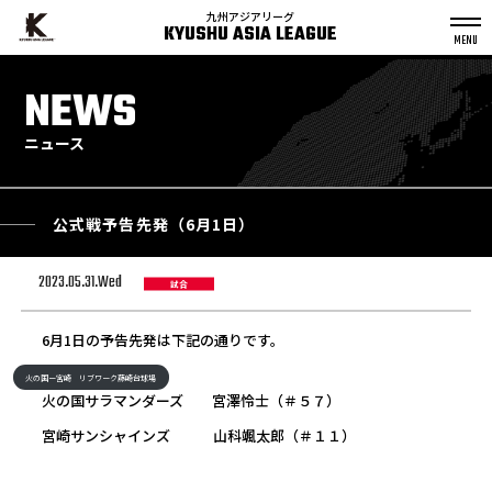
九州アジアリーグ
KYUSHU ASIA LEAGUE
S
k
NEWS
p
t
o
c
o
n
ニュース
t
e
n
t
公式戦予告先発（6月1日）
2023.05.31.Wed
試合
6月1日の予告先発は下記の通りです。
火の国ー宮崎 リブワーク藤崎台球場
火の国サラマンダーズ 宮澤怜士（＃５７）
宮崎サンシャインズ 山科颯太郎（＃１１）