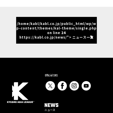
/home/kabl/kabl.co.jp/public_html/wp/w
p-content/themes/kal-theme/single.php
on line
24
https://kabl.co.jp/news/"> ニュース一覧
Official SNS
NEWS
ニュース