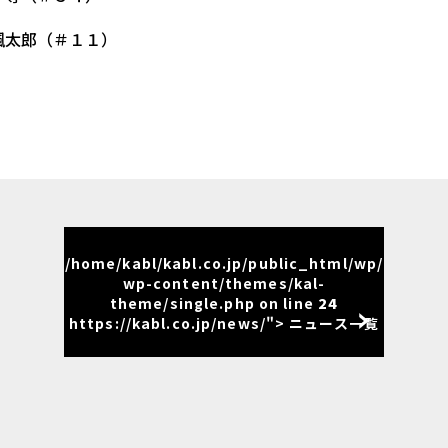
太郎（＃１１）
/home/kabl/kabl.co.jp/public_html/wp/
wp-content/themes/kal-
theme/single.php on line
24
https://kabl.co.jp/news/"> ニュース一覧