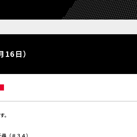
月16日）
です。
千尋（＃３４）