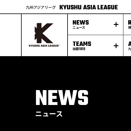
KYUSHU ASIA LEAGUE
九州アジアリーグ
NEWS
ニュース
TEAMS
加盟球団
S
k
p
t
o
c
o
n
t
e
NEWS
n
t
ニュース