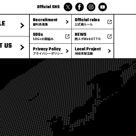
Official SNS
Recruitment
Official rules
LE
審判員募集
公式戦ルール
SDGs
NEWS
SDGsの取組み
西スポWebOTTO
T US
Privacy Policy
Local Project
プライバシーポリシー
地域貢献活動