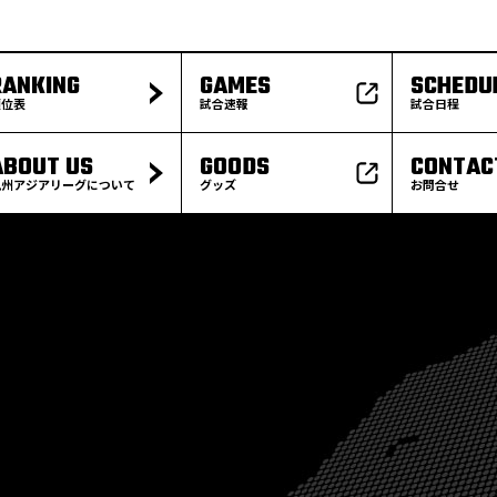
RANKING
GAMES
SCHEDU
順位表
試合速報
試合日程
ABOUT US
GOODS
CONTAC
九州アジアリーグについて
グッズ
お問合せ