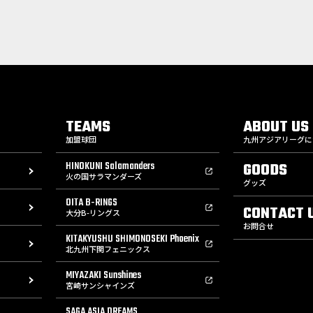
TEAMS
ABOUT US
加盟球団
九州アジアリーグに
HINOKUNI Salamanders
GOODS
火の国サラマンダーズ
グッズ
OITA B-RINGS
CONTACT 
大分B-リングス
お問合せ
KITAKYUSHU SHIMONOSEKI Phoenix
北九州下関フェニックス
MIYAZAKI Sunshines
宮崎サンシャインズ
SAGA ASIA DREAMS