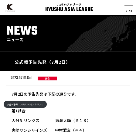
九州アジアリーグ
KYUSHU ASIA LEAGUE
S
k
NEWS
p
t
o
c
o
n
ニュース
t
e
n
t
公式戦予告先発（7月2日）
2023.07.01.Sat
試合
7月2日の予告先発は下記の通りです。
大分ー宮崎 フジジンの杜スタジアㇺ
第1試合
大分B-リングス 猿渡大輝（＃１８）
宮崎サンシャインズ 中村雅友（＃４）