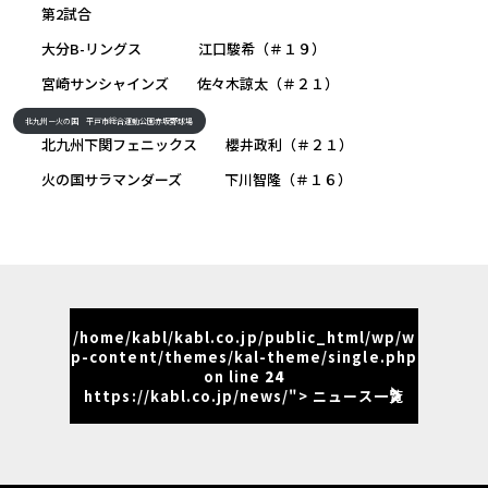
第2試合
大分B-リングス 江口駿希（＃１９）
宮崎サンシャインズ 佐々木諒太（＃２１）
北九州ー火の国 平戸市総合運動公園赤坂野球場
北九州下関フェニックス 櫻井政利（＃２１）
火の国サラマンダーズ 下川智隆（＃１６）
/home/kabl/kabl.co.jp/public_html/wp/w
p-content/themes/kal-theme/single.php
on line
24
https://kabl.co.jp/news/"> ニュース一覧