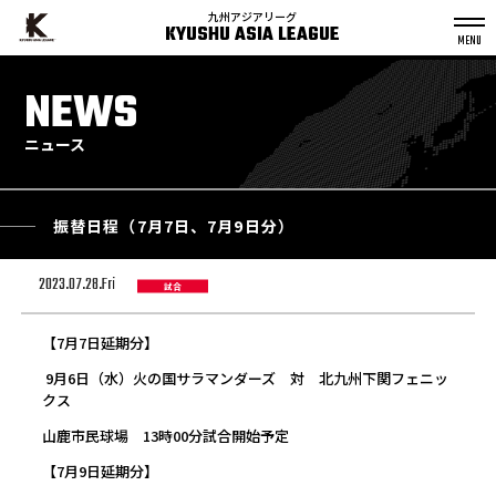
九州アジアリーグ
KYUSHU ASIA LEAGUE
S
k
NEWS
p
t
o
c
o
n
ニュース
t
e
n
t
振替日程（7月7日、7月9日分）
2023.07.28.Fri
試合
【7月7日延期分】
9月6日（水）火の国サラマンダーズ 対 北九州下関フェニッ
クス
山鹿市民球場 13時00分試合開始予定
【7月9日延期分】