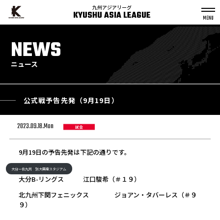
九州アジアリーグ
KYUSHU ASIA LEAGUE
S
k
NEWS
p
t
o
c
o
n
ニュース
t
e
n
t
公式戦予告先発（9月19日）
2023.09.18.Mon
試合
9月19日の予告先発は下記の通りです。
大分ー北九州 別大興産スタジアム
大分B-リングス 江口駿希（＃１９）
北九州下関フェニックス ジョアン・タバーレス（＃９
９）