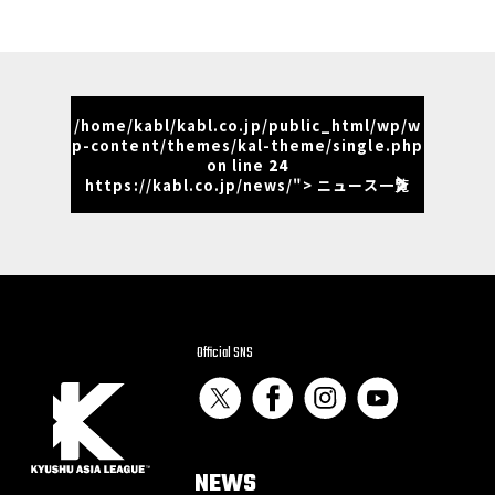
/home/kabl/kabl.co.jp/public_html/wp/w
p-content/themes/kal-theme/single.php
on line
24
https://kabl.co.jp/news/"> ニュース一覧
Official SNS
NEWS