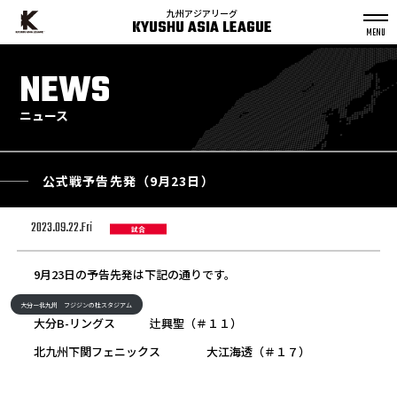
九州アジアリーグ
KYUSHU ASIA LEAGUE
S
k
NEWS
p
t
o
c
o
n
ニュース
t
e
n
t
公式戦予告先発（9月23日）
2023.09.22.Fri
試合
9月23日の予告先発は下記の通りです。
大分ー北九州 フジジンの杜スタジアム
大分B-リングス 辻興聖（＃１１）
北九州下関フェニックス 大江海透（＃１７）