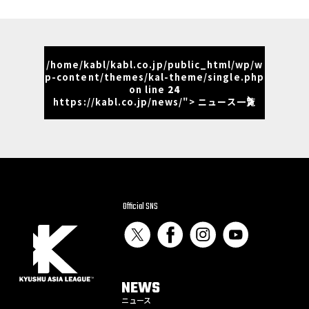
/home/kabl/kabl.co.jp/public_html/wp/w
p-content/themes/kal-theme/single.php
on line
24
https://kabl.co.jp/news/"> ニュース一覧
Official SNS
NEWS
ニュース