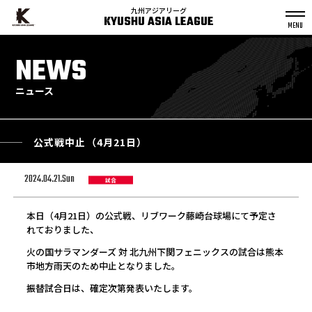
九州アジアリーグ
KYUSHU ASIA LEAGUE
S
k
NEWS
p
t
o
c
o
n
ニュース
t
e
n
t
公式戦中止（4月21日）
2024.04.21.Sun
試合
本日（4月21日）の公式戦、リブワーク藤崎台球場にて予定さ
れておりました、
火の国サラマンダーズ 対 北九州下関フェニックスの試合は熊本
市地方雨天のため中止となりました。
振替試合日は、確定次第発表いたします。