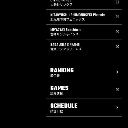
OITA B-RINGS
大分B-リングス
KITAKYUSHU SHIMONOSEKI Phoenix
北九州下関フェニックス
MIYAZAKI Sunshines
宮崎サンシャインズ
SAGA ASIA DREAMS
佐賀アジアドリームズ
RANKING
順位表
GAMES
試合速報
SCHEDULE
試合日程