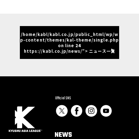
/home/kabl/kabl.co.jp/public_html/wp/w
p-content/themes/kal-theme/single.php
on line
24
https://kabl.co.jp/news/"> ニュース一覧
Official SNS
NEWS