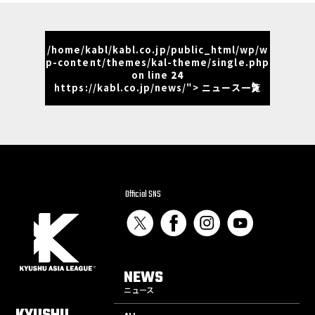
/home/kabl/kabl.co.jp/public_html/wp/w
p-content/themes/kal-theme/single.php
on line
24
https://kabl.co.jp/news/"> ニュース一覧
Official SNS
NEWS
ニュース