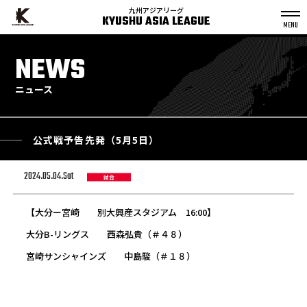
九州アジアリーグ
KYUSHU ASIA LEAGUE
S
k
NEWS
p
t
o
c
o
n
ニュース
t
e
n
t
公式戦予告先発（5月5日）
2024.05.04.Sat
試合
【大分ー宮崎 別大興産スタジアム 16:00】
大分B-リングス 西森弘貴（＃４８）
宮崎サンシャインズ 中島駿（＃１８）