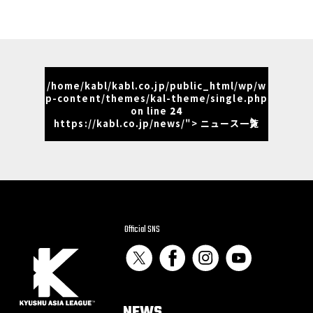
/home/kabl/kabl.co.jp/public_html/wp/w
p-content/themes/kal-theme/single.php
on line
24
https://kabl.co.jp/news/"> ニュース一覧
Official SNS
NEWS