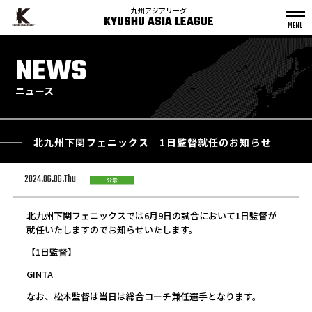
九州アジアリーグ
KYUSHU ASIA LEAGUE
S
k
NEWS
p
t
o
c
o
n
ニュース
t
e
n
t
北九州下関フェニックス 1日監督就任のお知らせ
2024.06.06.Thu
公示
北九州下関フェニックスでは6月9日の試合において1日監督が
就任いたしますのでお知らせいたします。
【1日監督】
GINTA
なお、松本監督は当日は総合コーチ兼任選手となります。