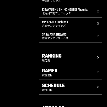
大分B-リングス
KITAKYUSHU SHIMONOSEKI Phoenix
北九州下関フェニックス
MIYAZAKI Sunshines
宮崎サンシャインズ
SAGA ASIA DREAMS
佐賀アジアドリームズ
RANKING
順位表
GAMES
試合速報
SCHEDULE
試合日程