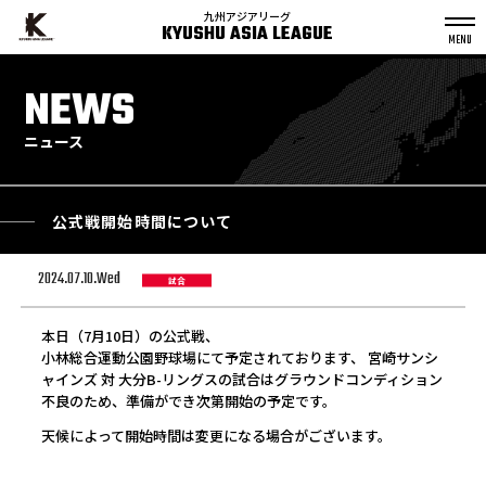
九州アジアリーグ
KYUSHU ASIA LEAGUE
S
k
NEWS
p
t
o
c
o
n
ニュース
t
e
n
t
公式戦開始時間について
2024.07.10.Wed
試合
本日（7月10日）の公式戦、
小林総合運動公園野球場にて予定されております、 宮崎サンシ
ャインズ 対 大分B-リングスの試合はグラウンドコンディション
不良のため、準備ができ次第開始の予定です。
天候によって開始時間は変更になる場合がございます。