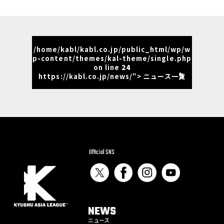
/home/kabl/kabl.co.jp/public_html/wp/w
p-content/themes/kal-theme/single.php
on line
24
https://kabl.co.jp/news/"> ニュース一覧
Official SNS
NEWS
ニュース