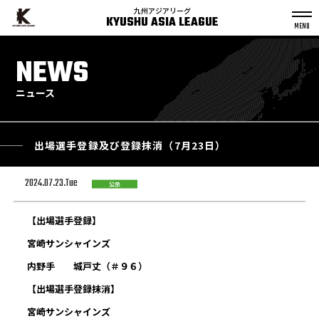
九州アジアリーグ
KYUSHU ASIA LEAGUE
S
k
NEWS
p
t
o
c
o
n
ニュース
t
e
n
t
出場選手登録及び登録抹消（7月23日）
2024.07.23.Tue
公示
【出場選手登録】
宮崎サンシャインズ
内野手 城戸丈（＃９６）
【出場選手登録抹消】
宮崎サンシャインズ