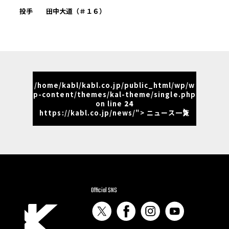
投手 田中大道（＃１６）
/home/kabl/kabl.co.jp/public_html/wp/w
p-content/themes/kal-theme/single.php
on line
24
https://kabl.co.jp/news/"> ニュース一覧
Official SNS