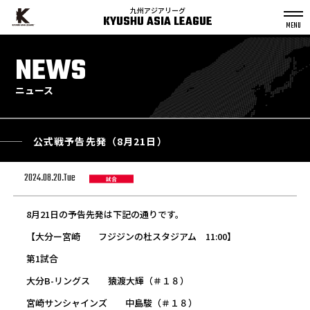
九州アジアリーグ
KYUSHU ASIA LEAGUE
S
k
NEWS
p
t
o
c
o
n
ニュース
t
e
n
t
公式戦予告先発（8月21日）
2024.08.20.Tue
試合
8月21日の予告先発は下記の通りです。
【大分ー宮崎 フジジンの杜スタジアム 11:00】
第1試合
大分B-リングス 猿渡大輝（＃１８）
宮崎サンシャインズ 中島駿（＃１８）