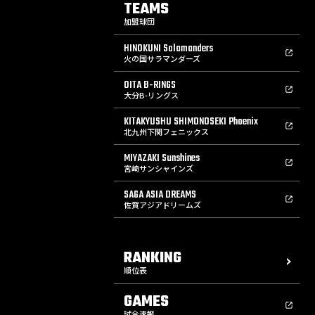
TEAMS
加盟球団
HINOKUNI Salamanders
火の国サラマンダーズ
OITA B-RINGS
大分B-リングス
KITAKYUSHU SHIMONOSEKI Phoenix
北九州下関フェニックス
MIYAZAKI Sunshines
宮崎サンシャインズ
SAGA ASIA DREAMS
佐賀アジアドリームズ
RANKING
順位表
GAMES
試合速報