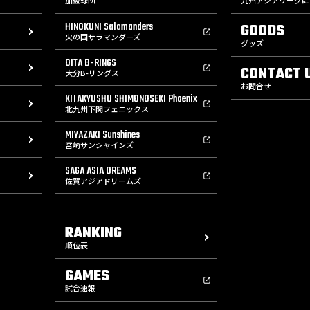
加盟球団
九州アジアリーグに
HINOKUNI Salamanders
GOODS
火の国サラマンダーズ
グッズ
OITA B-RINGS
CONTACT 
大分B-リングス
お問合せ
KITAKYUSHU SHIMONOSEKI Phoenix
北九州下関フェニックス
MIYAZAKI Sunshines
宮崎サンシャインズ
SAGA ASIA DREAMS
佐賀アジアドリームズ
RANKING
順位表
GAMES
試合速報