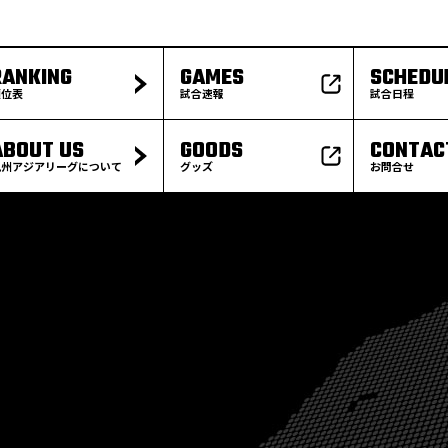
RANKING
GAMES
SCHEDU
順位表
試合速報
試合日程
ABOUT US
GOODS
CONTAC
九州アジアリーグについて
グッズ
お問合せ