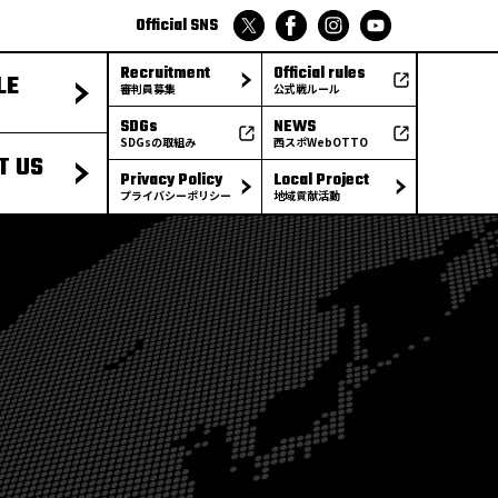
Official SNS
Recruitment
Official rules
LE
審判員募集
公式戦ルール
SDGs
NEWS
SDGsの取組み
西スポWebOTTO
T US
Privacy Policy
Local Project
プライバシーポリシー
地域貢献活動