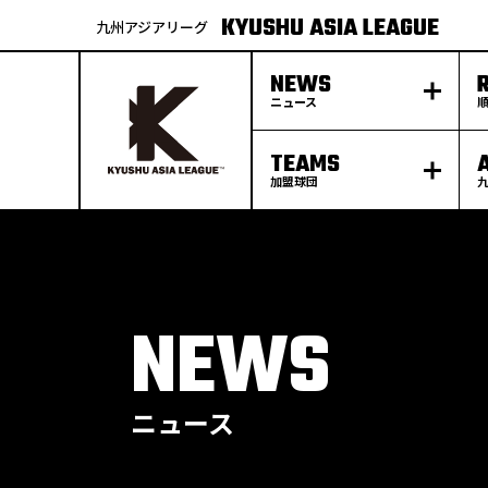
KYUSHU ASIA LEAGUE
九州アジアリーグ
NEWS
ニュース
TEAMS
加盟球団
S
k
p
t
o
c
o
n
t
e
NEWS
n
t
ニュース