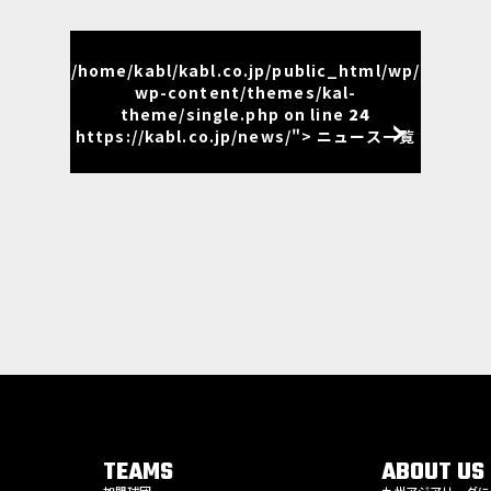
/home/kabl/kabl.co.jp/public_html/wp/
wp-content/themes/kal-
theme/single.php on line
24
https://kabl.co.jp/news/"> ニュース一覧
TEAMS
ABOUT US