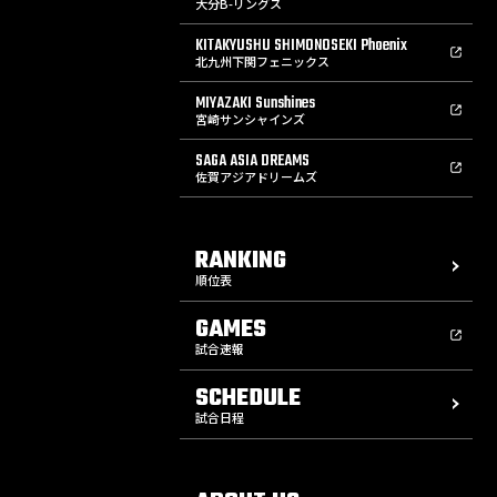
大分B-リングス
KITAKYUSHU SHIMONOSEKI Phoenix
北九州下関フェニックス
MIYAZAKI Sunshines
宮崎サンシャインズ
SAGA ASIA DREAMS
佐賀アジアドリームズ
RANKING
順位表
GAMES
試合速報
SCHEDULE
試合日程