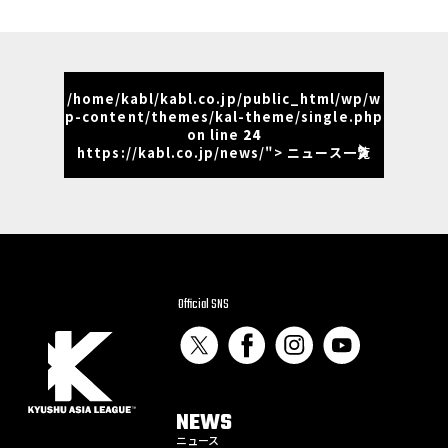
/home/kabl/kabl.co.jp/public_html/wp/w
p-content/themes/kal-theme/single.php
on line
24
https://kabl.co.jp/news/"> ニュース一覧
Official SNS
NEWS
ニュース