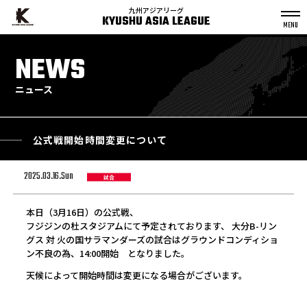
九州アジアリーグ
KYUSHU ASIA LEAGUE
S
k
NEWS
p
t
o
c
o
n
ニュース
t
e
n
t
公式戦開始時間変更について
2025.03.16.Sun
試合
本日（3月16日）の公式戦、
フジジンの杜スタジアムにて予定されております、 大分B-リン
グス 対 火の国サラマンダーズの試合はグラウンドコンディショ
ン不良の為、14:00開始 となりました。
天候によって開始時間は変更になる場合がございます。