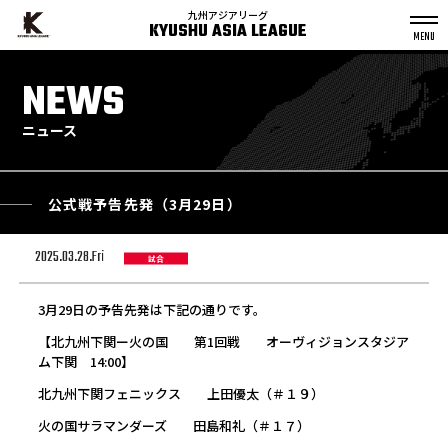
九州アジアリーグ
KYUSHU ASIA LEAGUE
S
k
NEWS
p
t
o
c
o
n
ニュース
t
e
n
t
公式戦予告先発（3月29日）
2025.03.28.Fri
試合
3月29日の予告先発は下記の通りです。
【北九州下関ー火の国 第1回戦 オーヴィジョンスタジア
ム下関 14:00】
北九州下関フェニックス 上田優太（＃１９）
火の国サラマンダーズ 田島和礼（＃１７）