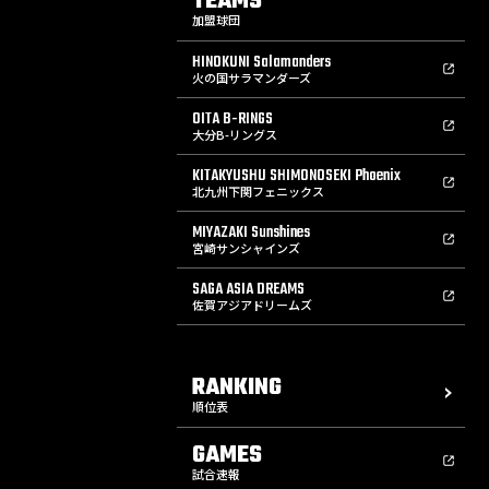
TEAMS
加盟球団
HINOKUNI Salamanders
火の国サラマンダーズ
OITA B-RINGS
大分B-リングス
KITAKYUSHU SHIMONOSEKI Phoenix
北九州下関フェニックス
MIYAZAKI Sunshines
宮崎サンシャインズ
SAGA ASIA DREAMS
佐賀アジアドリームズ
RANKING
順位表
GAMES
試合速報