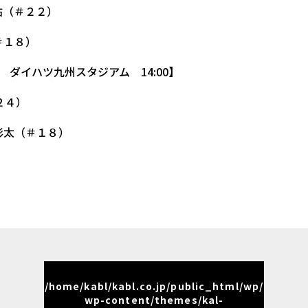
佑（＃２２）
＃１８）
イハツ九州スタジアム 14:00】
２４）
彰太（＃１８）
/home/kabl/kabl.co.jp/public_html/wp/
wp-content/themes/kal-