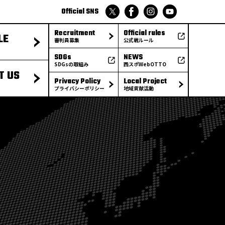
Official SNS
Recruitment
Official rules
LE
審判員募集
公式戦ルール
SDGs
NEWS
SDGsの取組み
西スポWebOTTO
T US
Privacy Policy
Local Project
プライバシーポリシー
地域貢献活動