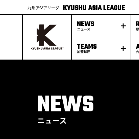
KYUSHU ASIA LEAGUE
九州アジアリーグ
NEWS
ニュース
TEAMS
加盟球団
S
k
p
t
o
c
o
n
t
e
NEWS
n
t
ニュース