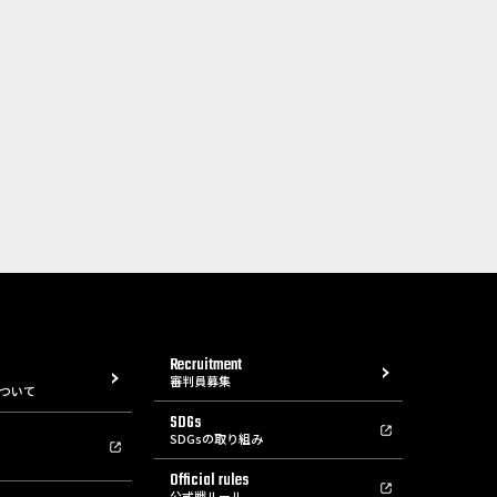
Recruitment
審判員募集
ついて
SDGs
SDGsの取り組み
Official rules
公式戦ルール