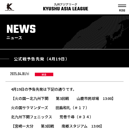
九州アジアリーグ
KYUSHU ASIA LEAGUE
S
k
NEWS
p
t
o
c
o
n
ニュース
t
e
n
t
公式戦予告先発（4月19日）
2025.04.18.Fri
試合
4月19日の予告先発は下記の通りです。
【火の国ー北九州下関 第3回戦 山鹿市民球場 13:00】
火の国サラマンダーズ 田島和礼（＃１７）
北九州下関フェニックス 荒巻千尋（＃３４）
【宮崎ー大分 第3回戦 南郷スタジアム 13:00】