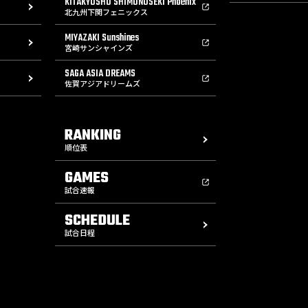
KITAKYUSHU SHIMONOSEKI Phoenix
北九州下関フェニックス
MIYAZAKI Sunshines
宮崎サンシャインズ
SAGA ASIA DREAMS
佐賀アジアドリームズ
RANKING
順位表
GAMES
試合速報
SCHEDULE
試合日程