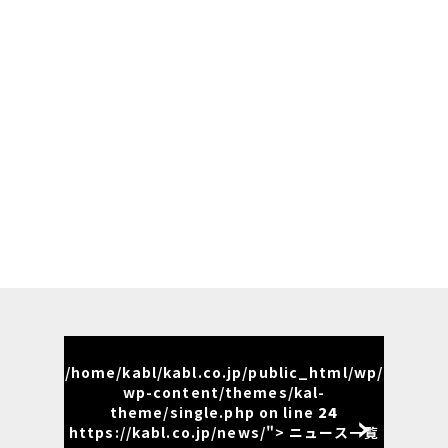
/home/kabl/kabl.co.jp/public_html/wp/
wp-content/themes/kal-
theme/single.php on line
24
https://kabl.co.jp/news/"> ニュース一覧