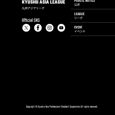
PUBLIC NOTICE
KYUSHU
ASIA
LEAGUE
公示
九州アジアリーグ
LEAGUE
リーグ
Official SNS
EVENT
イベント
Copyright © Kyushu Asia Professional Baseball Corporation.All rights reserved.