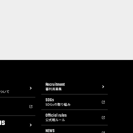
Recruitment
審判員募集
ついて
SDGs
SDGsの取り組み
Official rules
公式戦ルール
US
NEWS