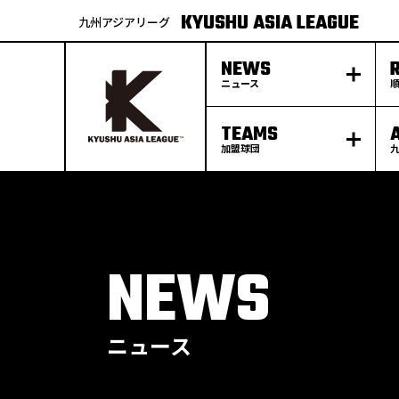
KYUSHU ASIA LEAGUE
九州アジアリーグ
NEWS
ニュース
TEAMS
加盟球団
S
k
p
t
o
c
o
n
t
e
NEWS
n
t
ニュース