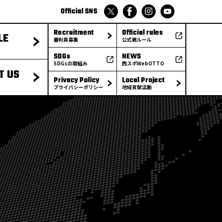
Official SNS
Recruitment
Official rules
LE
審判員募集
公式戦ルール
SDGs
NEWS
SDGsの取組み
西スポWebOTTO
T US
Privacy Policy
Local Project
プライバシーポリシー
地域貢献活動