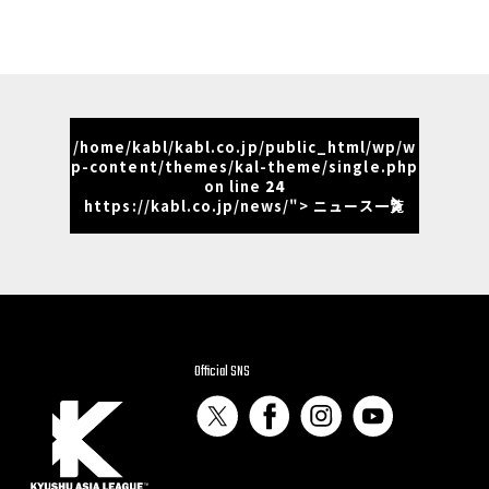
/home/kabl/kabl.co.jp/public_html/wp/w
p-content/themes/kal-theme/single.php
on line
24
https://kabl.co.jp/news/"> ニュース一覧
Official SNS