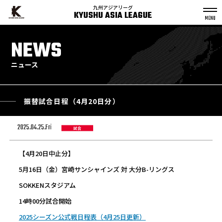
九州アジアリーグ
KYUSHU ASIA LEAGUE
S
k
NEWS
p
t
o
c
o
n
ニュース
t
e
n
t
振替試合日程（4月20日分）
2025.04.25.Fri
試合
【4月20日中止分】
5月16日（金）宮崎サンシャインズ 対 大分B-リングス
SOKKENスタジアム
14時00分試合開始
2025シーズン公式戦日程表（4月25日更新）