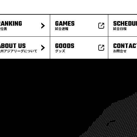
RANKING
GAMES
SCHEDU
順位表
試合速報
試合日程
ABOUT US
GOODS
CONTAC
九州アジアリーグについて
グッズ
お問合せ