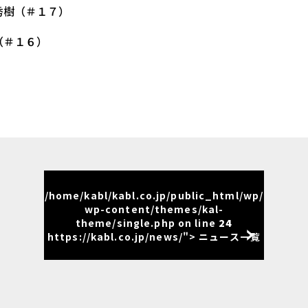
秀樹（＃１７）
（＃１６）
/home/kabl/kabl.co.jp/public_html/wp/
wp-content/themes/kal-
theme/single.php on line
24
https://kabl.co.jp/news/"> ニュース一覧