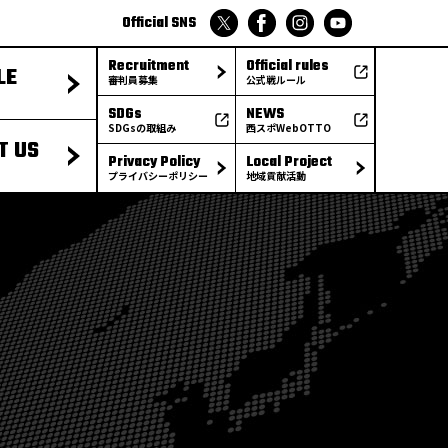
Official SNS
Recruitment
Official rules
LE
審判員募集
公式戦ルール
SDGs
NEWS
SDGsの取組み
西スポWebOTTO
T US
Privacy Policy
Local Project
プライバシーポリシー
地域貢献活動