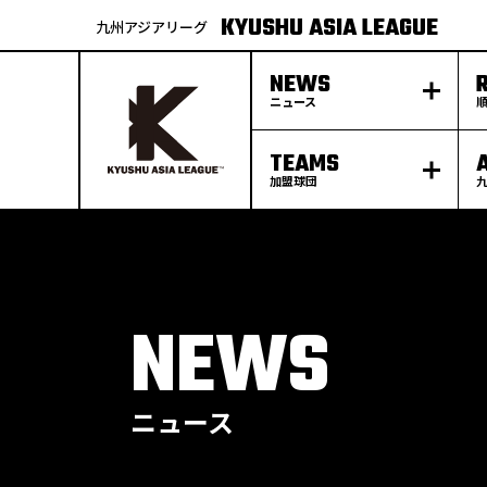
KYUSHU ASIA LEAGUE
九州アジアリーグ
NEWS
ニュース
TEAMS
加盟球団
S
k
p
t
o
c
o
n
t
e
NEWS
n
t
ニュース