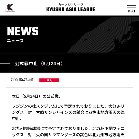
九州アジアリーグ
KYUSHU ASIA LEAGUE
S
k
NEWS
p
t
o
c
o
n
ニュース
t
e
n
t
公式戦中止（5月24日）
2025.05.24.Sat
試合
本日（5月24日）の公式戦、
フジジンの杜スタジアムにて予定されておりました、大分B-リ
ングス 対 宮崎サンシャインズの試合は臼杵市地方雨天の為
中止、
北九州市民球場にて予定されておりました、北九州下関フェニ
ックス 対 火の国サラマンダーズの試合は北九州市地方雨天