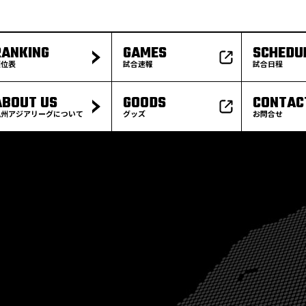
RANKING
GAMES
SCHEDU
順位表
試合速報
試合日程
ABOUT US
GOODS
CONTAC
九州アジアリーグについて
グッズ
お問合せ