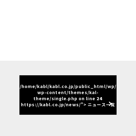
/home/kabl/kabl.co.jp/public_html/wp/
wp-content/themes/kal-
theme/single.php on line
24
https://kabl.co.jp/news/"> ニュース一覧