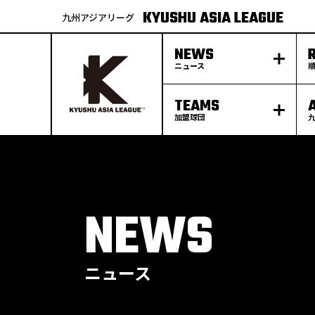
KYUSHU ASIA LEAGUE
九州アジアリーグ
NEWS
ニュース
TEAMS
加盟球団
S
k
p
t
o
c
o
n
t
e
NEWS
n
t
ニュース