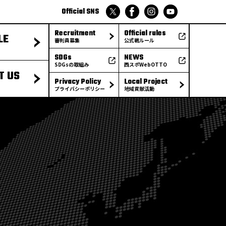
Official SNS
Recruitment
Official rules
LE
審判員募集
公式戦ルール
SDGs
NEWS
SDGsの取組み
西スポWebOTTO
T US
Privacy Policy
Local Project
プライバシーポリシー
地域貢献活動