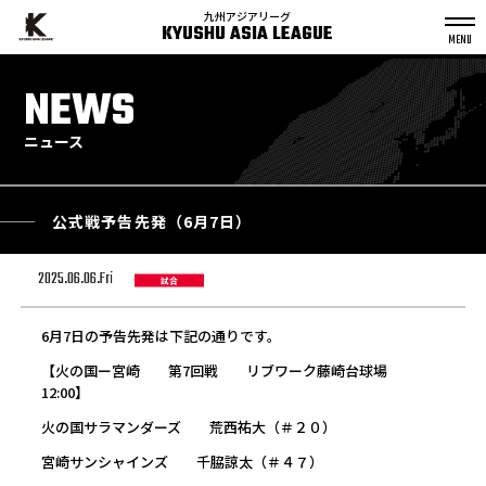
九州アジアリーグ
KYUSHU ASIA LEAGUE
S
k
NEWS
p
t
o
c
o
n
ニュース
t
e
n
t
公式戦予告先発（6月7日）
2025.06.06.Fri
試合
6月7日の予告先発は下記の通りです。
【火の国ー宮崎 第7回戦 リブワーク藤崎台球場
12:00】
火の国サラマンダーズ 荒西祐大（＃２０）
宮崎サンシャインズ 千脇諒太（＃４７）