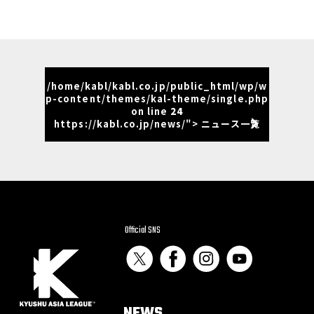
/home/kabl/kabl.co.jp/public_html/wp/w
p-content/themes/kal-theme/single.php
on line
24
https://kabl.co.jp/news/"> ニュース一覧
Official SNS
NEWS