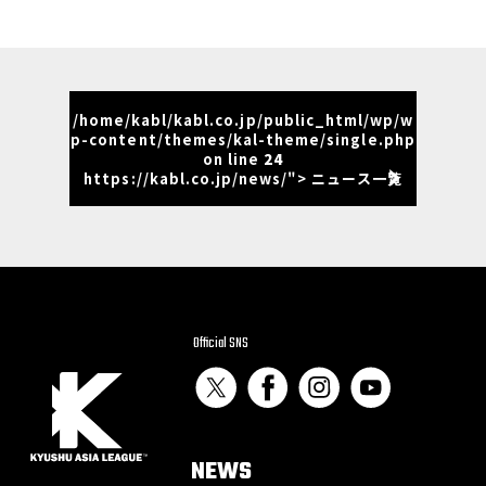
/home/kabl/kabl.co.jp/public_html/wp/w
p-content/themes/kal-theme/single.php
on line
24
https://kabl.co.jp/news/"> ニュース一覧
Official SNS
NEWS