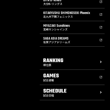
OITA B-RINGS
大分B-リングス
KITAKYUSHU SHIMONOSEKI Phoenix
北九州下関フェニックス
MIYAZAKI Sunshines
宮崎サンシャインズ
SAGA ASIA DREAMS
佐賀アジアドリームズ
RANKING
順位表
GAMES
試合速報
SCHEDULE
試合日程