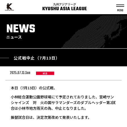
九州アジアリーグ
KYUSHU ASIA LEAGUE
S
k
NEWS
p
t
o
c
o
n
ニュース
t
e
n
t
公式戦中止（7月13日）
2025.07.13.Sun
試合
本日（7月13日）の公式戦、
小林総合運動公園野球場にて予定されておりました、宮崎サン
シャインズ 対 火の国サラマンダーズのダブルヘッダー第2試
合は小林市地方雨天の為、中止となりました。
振替試合日は、決定次第改めて発表いたします。