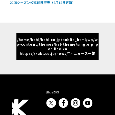
2025シーズン公式戦日程表（8月18日更新）
/home/kabl/kabl.co.jp/public_html/wp/w
p-content/themes/kal-theme/single.php
on line
24
https://kabl.co.jp/news/"> ニュース一覧
Official SNS