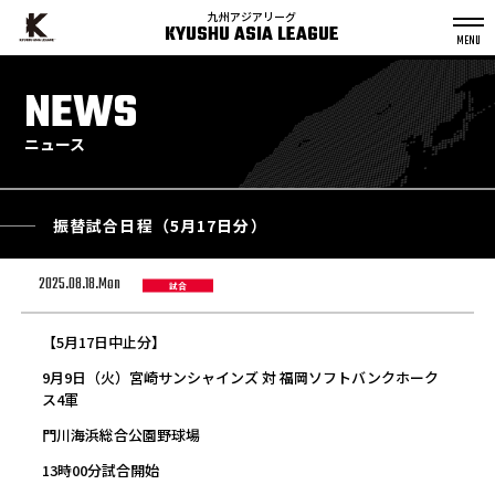
九州アジアリーグ
KYUSHU ASIA LEAGUE
S
k
NEWS
p
t
o
c
o
n
ニュース
t
e
n
t
振替試合日程（5月17日分）
2025.08.18.Mon
試合
【5月17日中止分】
9月9日（火）宮崎サンシャインズ 対 福岡ソフトバンクホーク
ス4軍
門川海浜総合公園野球場
13時00分試合開始