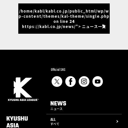
/home/kabl/kabl.co.jp/public_html/wp/w
p-content/themes/kal-theme/single.php
on line
24
https://kabl.co.jp/news/"> ニュース一覧
Official SNS
NEWS
ニュース
KYUSHU
ALL
ASIA
すべて