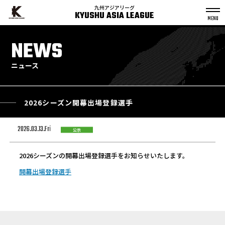
九州アジアリーグ
KYUSHU ASIA LEAGUE
S
k
NEWS
p
t
o
c
o
n
ニュース
t
e
n
t
2026シーズン開幕出場登録選手
2026.03.13.Fri
公示
2026シーズンの開幕出場登録選手をお知らせいたします。
開幕出場登録選手