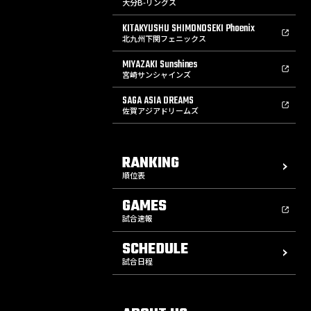
大分B-リングス
KITAKYUSHU SHIMONOSEKI Phoenix
北九州下関フェニックス
MIYAZAKI Sunshines
宮崎サンシャインズ
SAGA ASIA DREAMS
佐賀アジアドリームズ
RANKING
順位表
GAMES
試合速報
SCHEDULE
試合日程