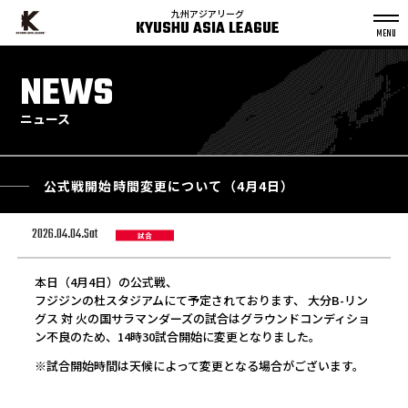
九州アジアリーグ
KYUSHU ASIA LEAGUE
S
k
NEWS
p
t
o
c
o
n
ニュース
t
e
n
t
公式戦開始時間変更について（4月4日）
2026.04.04.Sat
試合
本日（4月4日）の公式戦、
フジジンの杜スタジアムにて予定されております、 大分B-リン
グス 対 火の国サラマンダーズの試合はグラウンドコンディショ
ン不良のため、14時30試合開始に変更となりました。
※試合開始時間は天候によって変更となる場合がございます。