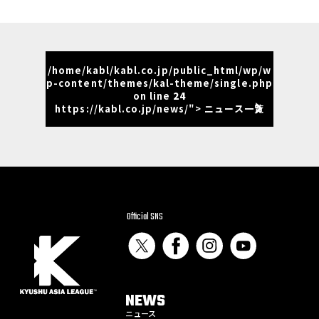
/home/kabl/kabl.co.jp/public_html/wp/w
p-content/themes/kal-theme/single.php
on line
24
https://kabl.co.jp/news/"> ニュース一覧
Official SNS
NEWS
ニュース