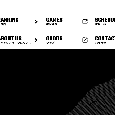
RANKING
GAMES
SCHEDU
順位表
試合速報
試合日程
ABOUT US
GOODS
CONTAC
九州アジアリーグについて
グッズ
お問合せ