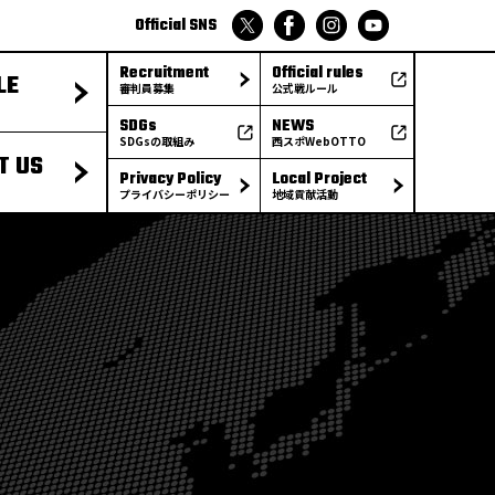
Official SNS
Recruitment
Official rules
LE
審判員募集
公式戦ルール
SDGs
NEWS
SDGsの取組み
西スポWebOTTO
T US
Privacy Policy
Local Project
プライバシーポリシー
地域貢献活動