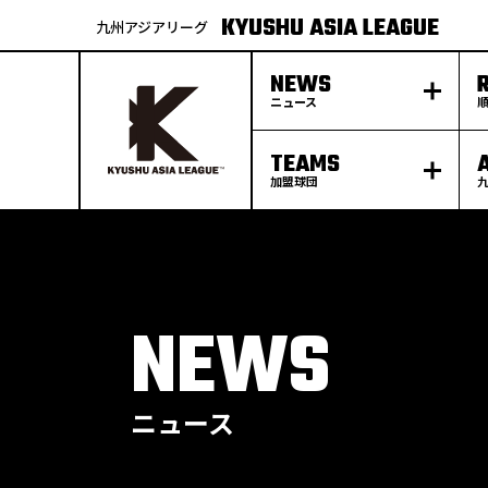
KYUSHU ASIA LEAGUE
九州アジアリーグ
NEWS
ニュース
TEAMS
加盟球団
S
k
p
t
o
c
o
n
t
e
NEWS
n
t
ニュース