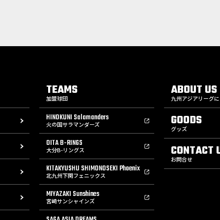
TEAMS
ABOUT US
加盟球団
九州アジアリーグに
HINOKUNI Salamanders
GOODS
火の国サラマンダーズ
グッズ
OITA B-RINGS
CONTACT 
大分B-リングス
お問合せ
KITAKYUSHU SHIMONOSEKI Phoenix
北九州下関フェニックス
MIYAZAKI Sunshines
宮崎サンシャインズ
SAGA ASIA DREAMS