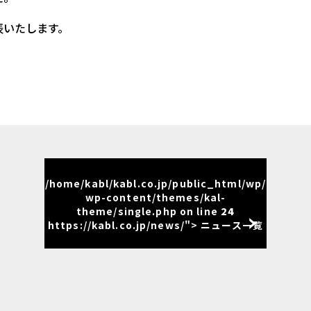
表いたします。
/home/kabl/kabl.co.jp/public_html/wp/
wp-content/themes/kal-
theme/single.php on line
24
https://kabl.co.jp/news/"> ニュース一覧