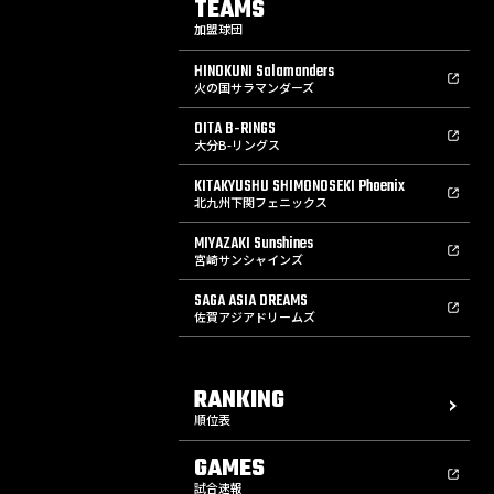
TEAMS
加盟球団
HINOKUNI Salamanders
火の国サラマンダーズ
OITA B-RINGS
大分B-リングス
KITAKYUSHU SHIMONOSEKI Phoenix
北九州下関フェニックス
MIYAZAKI Sunshines
宮崎サンシャインズ
SAGA ASIA DREAMS
佐賀アジアドリームズ
RANKING
順位表
GAMES
試合速報