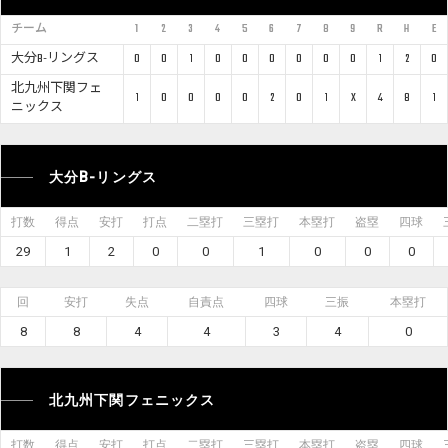
チーム
1
2
3
4
5
6
7
8
9
R
H
E
大分B-リングス
0
0
1
0
0
0
0
0
0
1
2
0
北九州下関フェ
1
0
0
0
0
2
0
1
X
4
8
1
ニックス
大分B-リングス
打数
得点
安打
打点
二塁打
三塁打
本塁打
盗塁
四球
29
1
2
0
0
1
0
0
0
回
安打
失点
自責点
四球
三振
本塁打
8
8
4
4
3
4
0
北九州下関フェニックス
打数
得点
安打
打点
二塁打
三塁打
本塁打
盗塁
四球