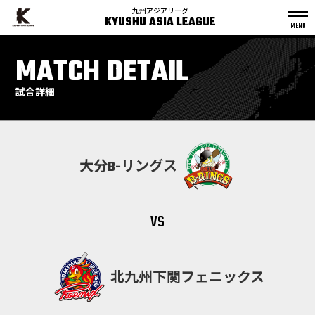
九州アジアリーグ
KYUSHU ASIA LEAGUE
S
k
MATCH DETAIL
p
t
o
c
o
n
試合詳細
t
e
n
t
大分B-リングス
vs
北九州下関フェニックス