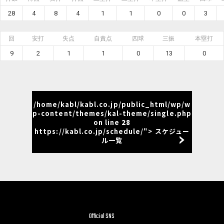
28
4
8
4
1
1
0
0
3
回
安打
失点
自責点
四球
三振
本塁打
9
2
1
1
0
13
0
/home/kabl/kabl.co.jp/public_html/wp/w
p-content/themes/kal-theme/single.php
on line
28
https://kabl.co.jp/schedule/"> スケジュー
ル一覧
Official SNS