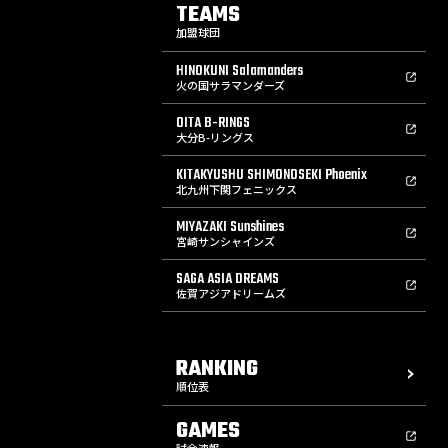
TEAMS
加盟球団
HINOKUNI Salamanders
火の国サラマンダーズ
OITA B-RINGS
大分B-リングス
KITAKYUSHU SHIMONOSEKI Phoenix
北九州下関フェニックス
MIYAZAKI Sunshines
宮崎サンシャインズ
SAGA ASIA DREAMS
佐賀アジアドリームズ
RANKING
順位表
GAMES
試合速報