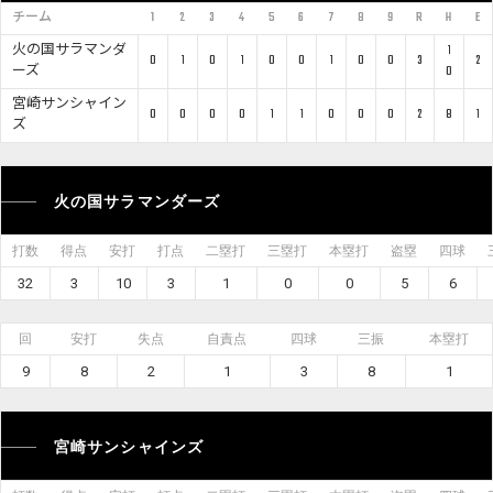
チーム
1
2
3
4
5
6
7
8
9
R
H
E
火の国サラマンダ
1
0
1
0
1
0
0
1
0
0
3
2
ーズ
0
宮崎サンシャイン
0
0
0
0
1
1
0
0
0
2
8
1
ズ
火の国サラマンダーズ
打数
得点
安打
打点
二塁打
三塁打
本塁打
盗塁
四球
32
3
10
3
1
0
0
5
6
回
安打
失点
自責点
四球
三振
本塁打
9
8
2
1
3
8
1
宮崎サンシャインズ