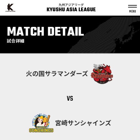
九州アジアリーグ
KYUSHU ASIA LEAGUE
S
k
MATCH DETAIL
p
t
o
c
o
n
試合詳細
t
e
n
t
火の国サラマンダーズ
vs
宮崎サンシャインズ