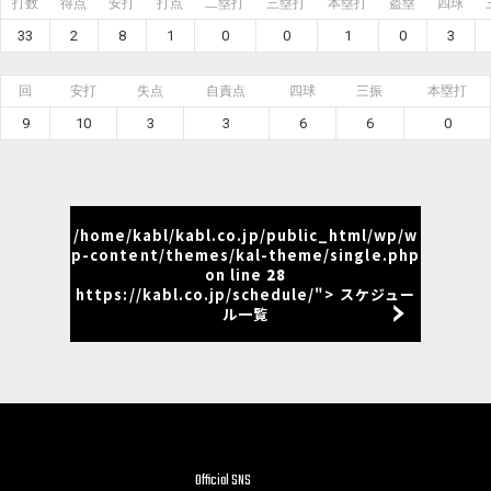
打数
得点
安打
打点
二塁打
三塁打
本塁打
盗塁
四球
33
2
8
1
0
0
1
0
3
回
安打
失点
自責点
四球
三振
本塁打
9
10
3
3
6
6
0
/home/kabl/kabl.co.jp/public_html/wp/w
p-content/themes/kal-theme/single.php
on line
28
https://kabl.co.jp/schedule/"> スケジュー
ル一覧
Official SNS