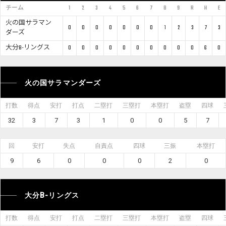
チーム
1
2
3
4
5
6
7
8
9
R
H
E
火の国サラマン
0
0
0
0
0
0
0
1
2
3
7
3
ダーズ
大分B-リングス
0
0
0
0
0
0
0
0
0
0
6
0
火の国サラマンダーズ
打数
得点
安打
打点
二塁打
三塁打
本塁打
盗塁
四球
32
3
7
3
1
0
0
5
7
回
安打
失点
自責点
四球
三振
本塁打
9
6
0
0
0
2
0
大分B-リングス
打数
得点
安打
打点
二塁打
三塁打
本塁打
盗塁
四球