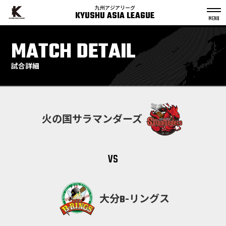
九州アジアリーグ
KYUSHU ASIA LEAGUE
S
k
MATCH DETAIL
p
t
o
c
o
n
試合詳細
t
e
n
t
火の国サラマンダーズ
vs
大分B-リングス