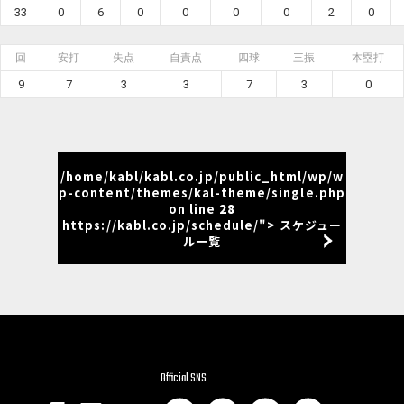
33
0
6
0
0
0
0
2
0
回
安打
失点
自責点
四球
三振
本塁打
9
7
3
3
7
3
0
/home/kabl/kabl.co.jp/public_html/wp/w
p-content/themes/kal-theme/single.php
on line
28
https://kabl.co.jp/schedule/"> スケジュー
ル一覧
Official SNS