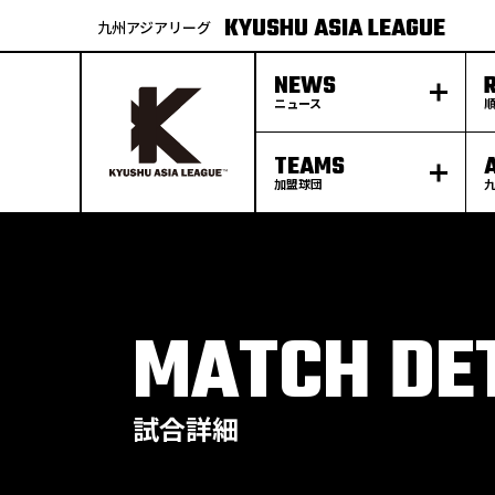
KYUSHU ASIA LEAGUE
九州アジアリーグ
NEWS
ニュース
TEAMS
加盟球団
S
k
p
t
o
c
o
n
t
e
MATCH DE
n
t
試合詳細