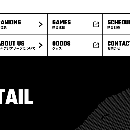
RANKING
GAMES
SCHEDU
順位表
試合速報
試合日程
ABOUT US
GOODS
CONTAC
九州アジアリーグについて
グッズ
お問合せ
TAIL