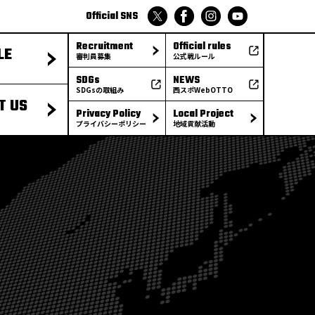
Official SNS
Recruitment
Official rules
LE
審判員募集
公式戦ルール
SDGs
NEWS
SDGsの取組み
西スポWebOTTO
T US
Privacy Policy
Local Project
プライバシーポリシー
地域貢献活動