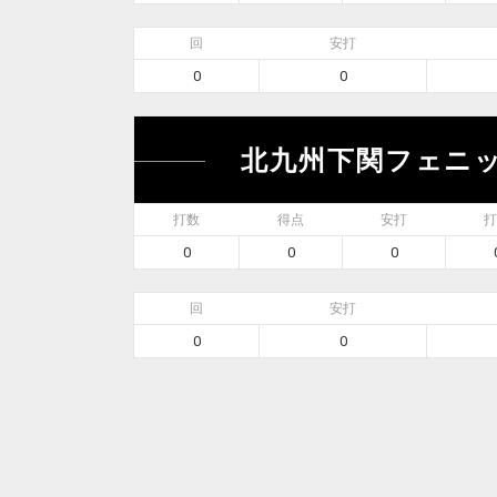
回
安打
0
0
北九州下関フェニ
打数
得点
安打
打
0
0
0
回
安打
0
0