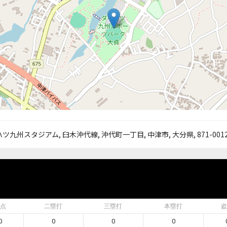
ツ九州スタジアム, 臼木沖代線, 沖代町一丁目, 中津市, 大分県, 871-0012
点
二塁打
三塁打
本塁打
盗
0
0
0
0