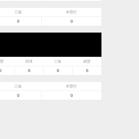
三振
本塁打
0
0
塁
四球
三振
残塁
0
0
0
0
三振
本塁打
0
0