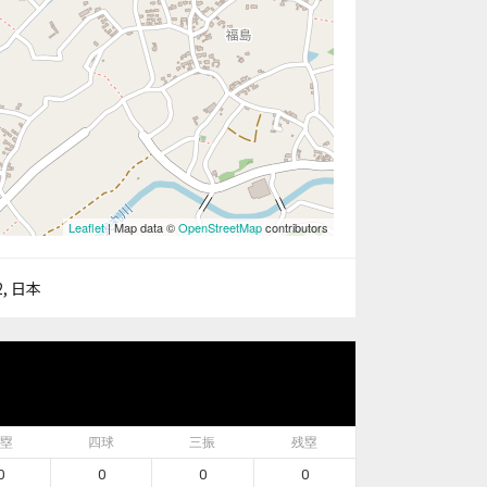
Leaflet
| Map data ©
OpenStreetMap
contributors
, 日本
塁
四球
三振
残塁
0
0
0
0