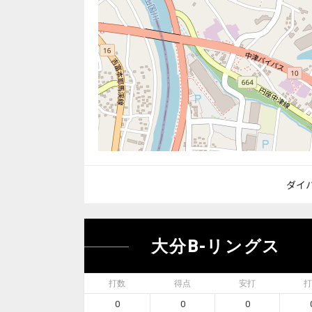
ダイハ
大分B-リングス
打数
得点
安打
打
0
0
0