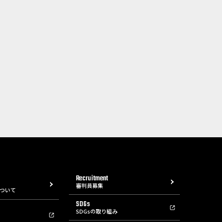
Recruitment
審判員募集
ついて
SDGs
SDGsの取り組み