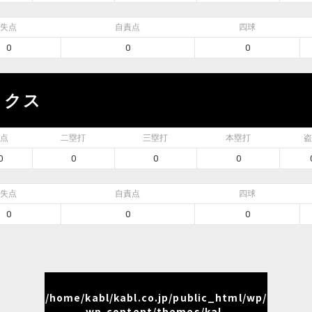
失点
自責点
四球
0
0
0
ックス
点
二塁打
三塁打
本塁打
盗
0
0
0
0
失点
自責点
四球
0
0
0
/home/kabl/kabl.co.jp/public_html/wp/
wp-content/themes/kal-