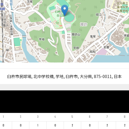
臼杵市民球場, 北中学校橋, 芋地, 臼杵市, 大分県, 875-0011, 日本
1
2
3
4
5
6
7
8
0
0
1
0
2
0
2
2