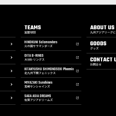
TEAMS
ABOUT US
加盟球団
九州アジアリーグに
HINOKUNI Salamanders
GOODS
火の国サラマンダーズ
グッズ
OITA B-RINGS
CONTACT 
大分B-リングス
お問合せ
KITAKYUSHU SHIMONOSEKI Phoenix
北九州下関フェニックス
MIYAZAKI Sunshines
宮崎サンシャインズ
SAGA ASIA DREAMS
佐賀アジアドリームズ