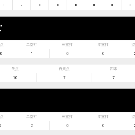
0
7
0
0
0
0
0
0
ズ
点
二塁打
三塁打
本塁打
盗
0
1
0
0
失点
自責点
四球
10
7
7
点
二塁打
三塁打
本塁打
盗
9
2
0
0