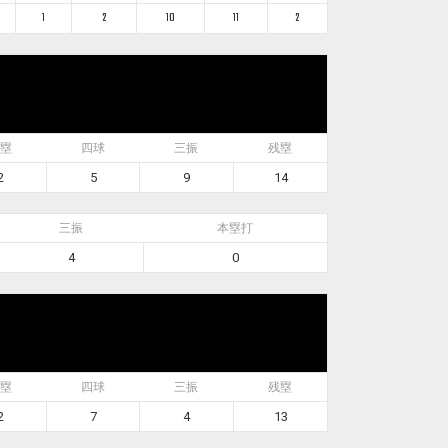
1
2
10
11
2
塁
四球
三振
残塁
2
5
9
14
三振
本塁打
4
0
塁
四球
三振
残塁
2
7
4
13