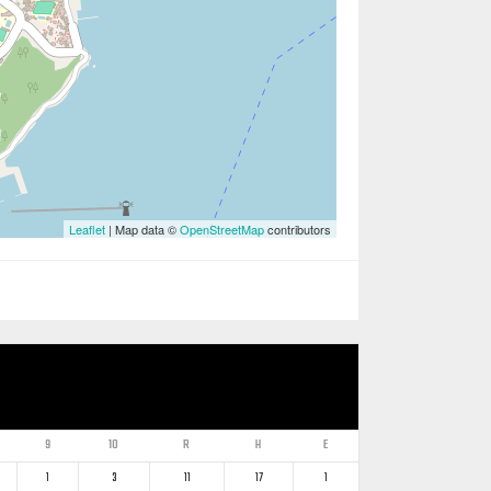
Leaflet
| Map data ©
OpenStreetMap
contributors
9
10
R
H
E
1
3
11
17
1