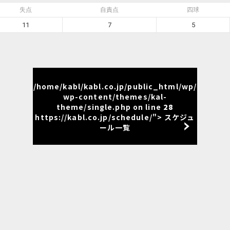
失点
自責点
四球
11
7
5
/home/kabl/kabl.co.jp/public_html/wp/
wp-content/themes/kal-
theme/single.php on line
28
https://kabl.co.jp/schedule/"> スケジュ
ール一覧