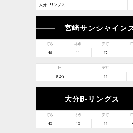
大分B-リングス
宮崎サンシャイン
打数
得点
安打
打
46
11
17
1
回
安打
9 2/3
11
大分B-リングス
打数
得点
安打
打
40
10
11