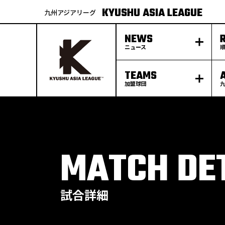
KYUSHU ASIA LEAGUE
九州アジアリーグ
NEWS
ニュース
TEAMS
加盟球団
S
k
p
t
o
c
o
n
t
e
MATCH DE
n
t
試合詳細