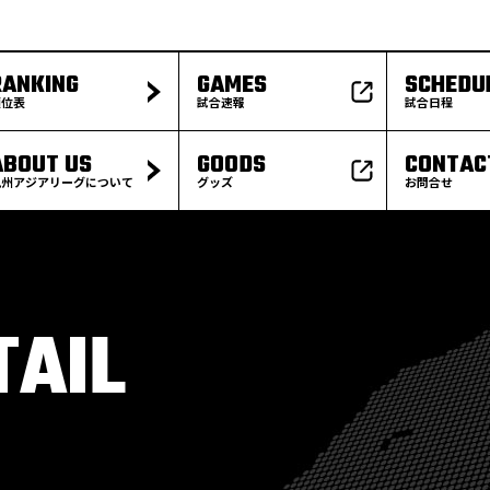
RANKING
GAMES
SCHEDU
順位表
試合速報
試合日程
ABOUT US
GOODS
CONTAC
九州アジアリーグについて
グッズ
お問合せ
TAIL