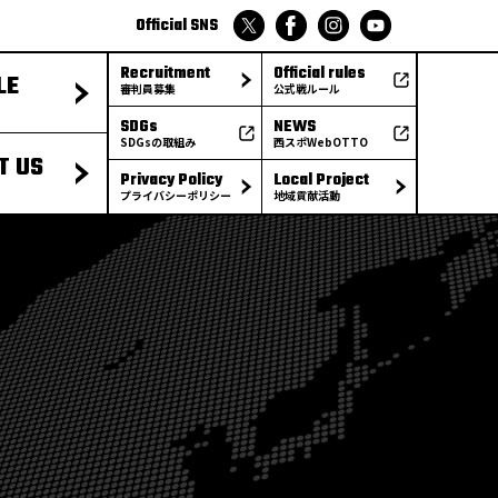
Official SNS
Recruitment
Official rules
LE
審判員募集
公式戦ルール
SDGs
NEWS
SDGsの取組み
西スポWebOTTO
T US
Privacy Policy
Local Project
プライバシーポリシー
地域貢献活動