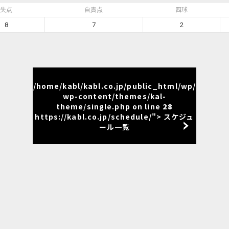
失点
自責点
四球
8
7
2
/home/kabl/kabl.co.jp/public_html/wp/
wp-content/themes/kal-
theme/single.php on line
28
https://kabl.co.jp/schedule/"> スケジュ
ール一覧