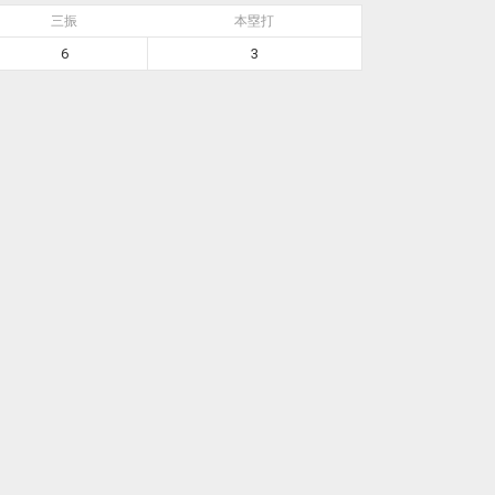
三振
本塁打
6
3