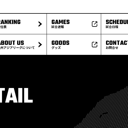
RANKING
GAMES
SCHEDU
順位表
試合速報
試合日程
ABOUT US
GOODS
CONTAC
九州アジアリーグについて
グッズ
お問合せ
TAIL