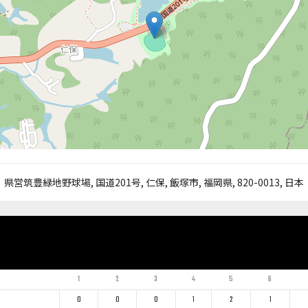
県営筑豊緑地野球場, 国道201号, 仁保, 飯塚市, 福岡県, 820-0013, 日本
1
2
3
4
5
6
0
0
0
1
2
1