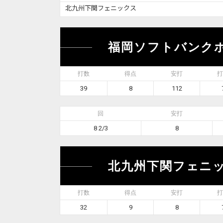
北九州下関フェニックス
福岡ソフトバンク
打数
得点
安打
打
39
8
112
回
安打
8 2/3
8
北九州下関フェニ
打数
得点
安打
打
32
9
8