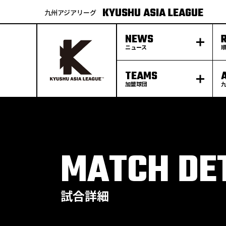
KYUSHU ASIA LEAGUE
九州アジアリーグ
NEWS
ニュース
TEAMS
加盟球団
S
k
p
t
o
c
o
n
t
e
MATCH DE
n
t
試合詳細