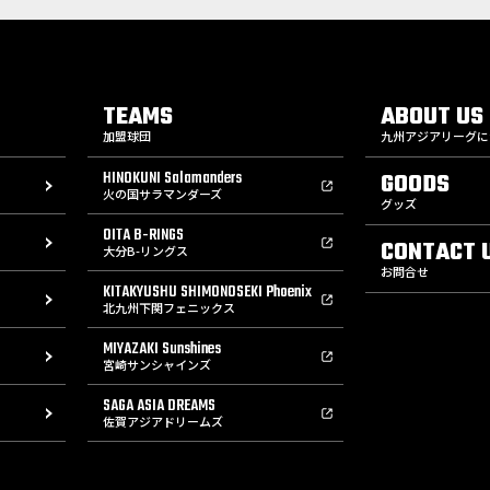
TEAMS
ABOUT US
加盟球団
九州アジアリーグに
HINOKUNI Salamanders
GOODS
火の国サラマンダーズ
グッズ
OITA B-RINGS
CONTACT 
大分B-リングス
お問合せ
KITAKYUSHU SHIMONOSEKI Phoenix
北九州下関フェニックス
MIYAZAKI Sunshines
宮崎サンシャインズ
SAGA ASIA DREAMS
佐賀アジアドリームズ