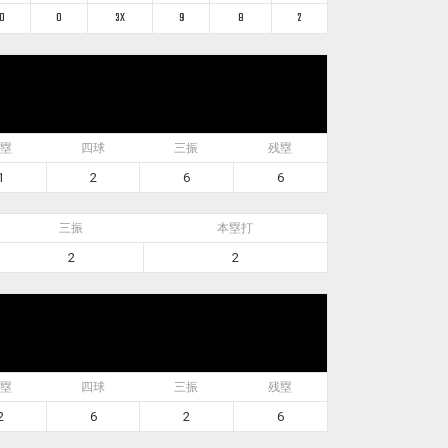
0
0
3X
9
8
2
塁
四球
三振
残塁
1
2
6
6
三振
本塁打
2
2
塁
四球
三振
残塁
2
6
2
6