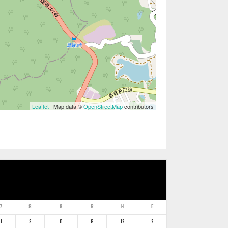
Leaflet
| Map data ©
OpenStreetMap
contributors
7
8
9
R
H
E
1
3
0
8
12
2