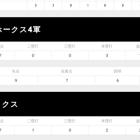
3
2
0
1
0
0
ホークス4軍
点
二塁打
三塁打
本塁打
盗
7
0
0
3
失点
自責点
四球
9
7
6
ックス
点
二塁打
三塁打
本塁打
盗
7
1
0
2