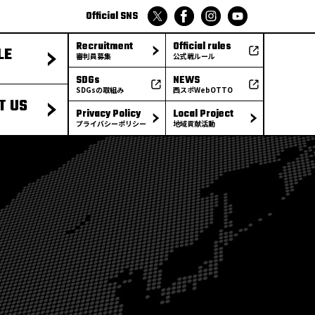
Official SNS
Recruitment
Official rules
LE
審判員募集
公式戦ルール
SDGs
NEWS
SDGsの取組み
西スポWebOTTO
T US
Privacy Policy
Local Project
プライバシーポリシー
地域貢献活動