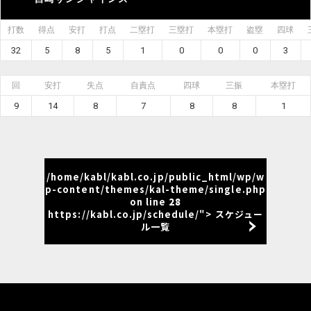
打数
得点
安打
打点
二塁打
三塁打
本塁打
盗塁
四球
32
5
8
5
1
0
0
0
3
回
安打
失点
自責点
四球
三振
本塁打
9
14
8
7
8
8
1
/home/kabl/kabl.co.jp/public_html/wp/w
p-content/themes/kal-theme/single.php
on line
28
https://kabl.co.jp/schedule/"> スケジュー
ル一覧