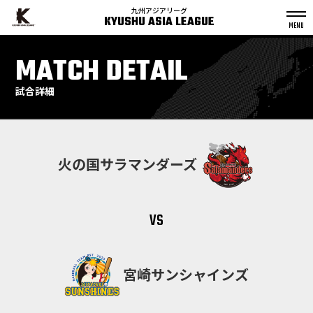
九州アジアリーグ
KYUSHU ASIA LEAGUE
S
k
MATCH DETAIL
p
t
o
c
o
n
試合詳細
t
e
n
t
火の国サラマンダーズ
vs
宮崎サンシャインズ