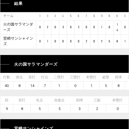
結果
チーム
1
2
3
4
5
6
7
8
9
R
H
E
火の国サラマンダ
1
0
2
0
3
0
2
0
0
1
8
0
ーズ
4
宮崎サンシャイン
0
1
0
0
0
0
2
0
2
5
8
1
ズ
火の国サラマンダーズ
打数
得点
安打
打点
二塁打
三塁打
本塁打
盗塁
四球
40
8
14
7
1
0
1
5
8
回
安打
失点
自責点
四球
三振
本塁打
9
8
5
5
3
2
0
宮崎サンシャインズ