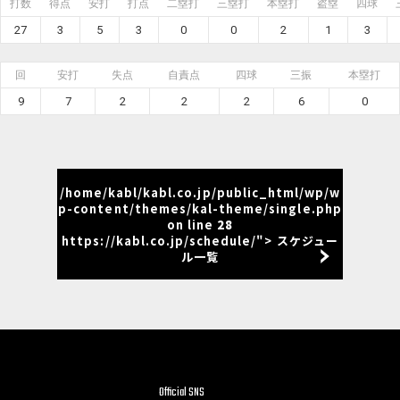
打数
得点
安打
打点
二塁打
三塁打
本塁打
盗塁
四球
27
3
5
3
0
0
2
1
3
回
安打
失点
自責点
四球
三振
本塁打
9
7
2
2
2
6
0
/home/kabl/kabl.co.jp/public_html/wp/w
p-content/themes/kal-theme/single.php
on line
28
https://kabl.co.jp/schedule/"> スケジュー
ル一覧
Official SNS