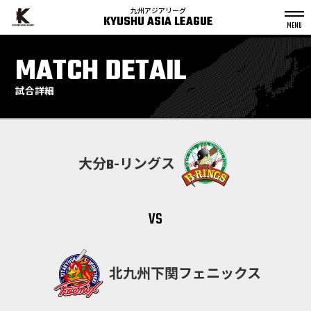
九州アジアリーグ
KYUSHU ASIA LEAGUE
S
k
MATCH DETAIL
p
t
o
c
o
n
試合詳細
t
e
n
t
大分B-リングス
vs
北九州下関フェニックス