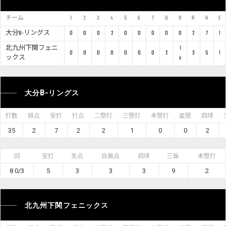
チーム
1
2
3
4
5
6
7
8
9
R
H
E
大分B-リングス
0
0
0
2
0
0
0
0
0
2
7
1
北九州下関フェニ
1
0
0
0
0
0
0
0
2
3
5
1
ックス
x
大分B-リングス
打数
得点
安打
打点
二塁打
三塁打
本塁打
盗塁
四球
35
2
7
2
2
1
0
0
2
回
安打
失点
自責点
四球
三振
本塁打
8 0/3
5
3
3
3
9
2
北九州下関フェニックス