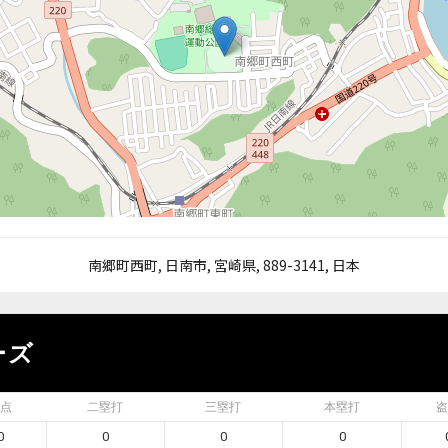
南郷町西町, 日南市, 宮崎県, 889-3141, 日本
ーズ
点
二塁打
三塁打
本塁打
盗
0
0
0
0