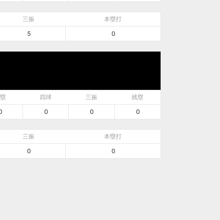
三振
本塁打
5
0
塁
四球
三振
残塁
0
0
0
0
三振
本塁打
0
0