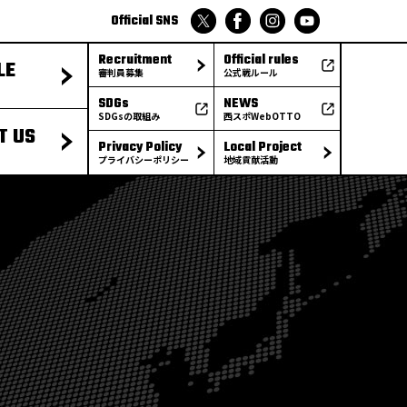
Official SNS
Recruitment
Official rules
LE
審判員募集
公式戦ルール
SDGs
NEWS
SDGsの取組み
西スポWebOTTO
T US
Privacy Policy
Local Project
プライバシーポリシー
地域貢献活動