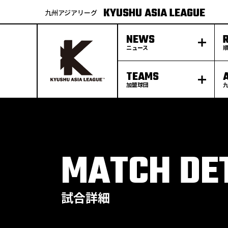
KYUSHU ASIA LEAGUE
九州アジアリーグ
NEWS
ニュース
TEAMS
加盟球団
S
k
p
t
o
c
o
n
t
e
MATCH DE
n
t
試合詳細