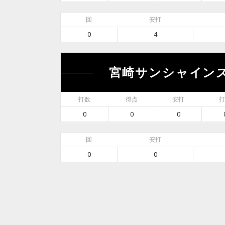
回
安打
0
4
宮崎サンシャイン
打数
得点
安打
打
0
0
0
回
安打
0
0