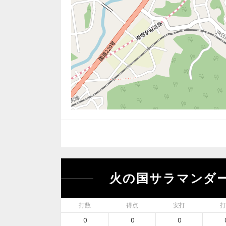
火の国サラマンダ
打数
得点
安打
打
0
0
0