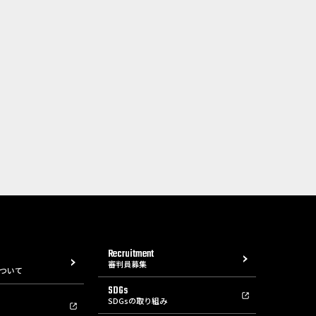
Recruitment
審判員募集
ついて
SDGs
SDGsの取り組み