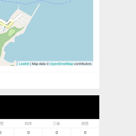
Leaflet
| Map data ©
OpenStreetMap
contributors
塁
四球
三振
残塁
0
0
0
0