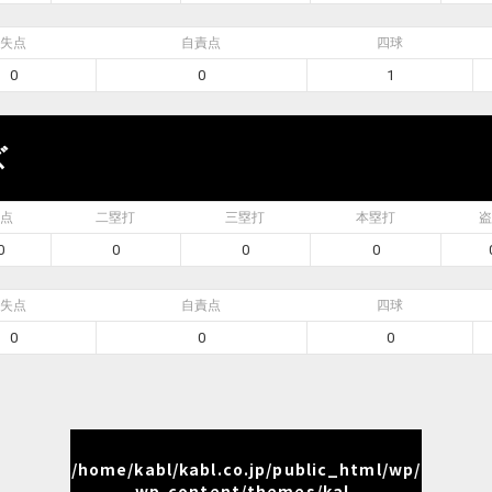
失点
自責点
四球
0
0
1
ズ
点
二塁打
三塁打
本塁打
盗
0
0
0
0
失点
自責点
四球
0
0
0
/home/kabl/kabl.co.jp/public_html/wp/
wp-content/themes/kal-