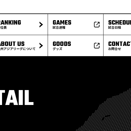
RANKING
GAMES
SCHEDU
順位表
試合速報
試合日程
ABOUT US
GOODS
CONTAC
九州アジアリーグについて
グッズ
お問合せ
TAIL