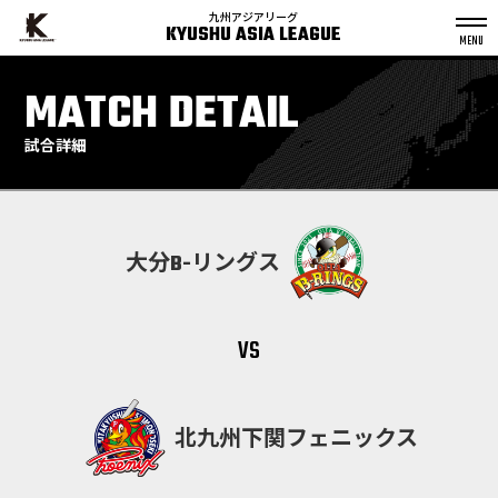
九州アジアリーグ
KYUSHU ASIA LEAGUE
S
k
MATCH DETAIL
p
t
o
c
o
n
試合詳細
t
e
n
t
大分B-リングス
vs
北九州下関フェニックス