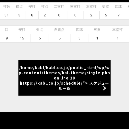
打数
得点
安打
打点
二塁打
三塁打
本塁打
盗塁
四球
31
3
8
2
0
0
2
5
7
回
安打
失点
自責点
四球
三振
本塁打
9
15
5
5
3
1
1
/home/kabl/kabl.co.jp/public_html/wp/w
p-content/themes/kal-theme/single.php
on line
28
https://kabl.co.jp/schedule/"> スケジュー
ル一覧