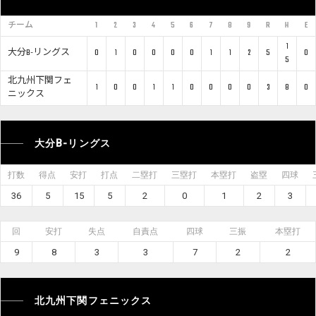
チーム
1
2
3
4
5
6
7
8
9
R
H
E
1
大分B-リングス
0
1
0
0
0
0
1
1
2
5
0
5
北九州下関フェ
1
0
0
1
1
0
0
0
0
3
8
0
ニックス
大分B-リングス
打数
得点
安打
打点
二塁打
三塁打
本塁打
盗塁
四球
36
5
15
5
2
0
1
2
3
回
安打
失点
自責点
四球
三振
本塁打
9
8
3
3
7
2
2
北九州下関フェニックス