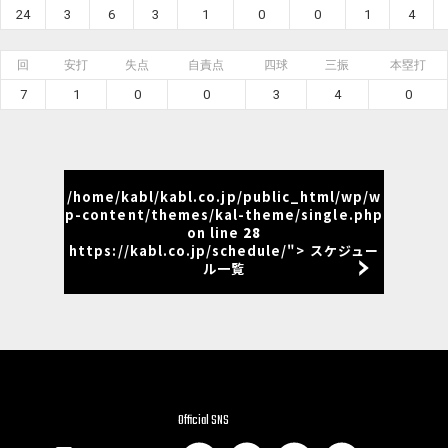
24
3
6
3
1
0
0
1
4
回
安打
失点
自責点
四球
三振
本塁打
7
1
0
0
3
4
0
/home/kabl/kabl.co.jp/public_html/wp/w
p-content/themes/kal-theme/single.php
on line
28
https://kabl.co.jp/schedule/"> スケジュー
ル一覧
Official SNS