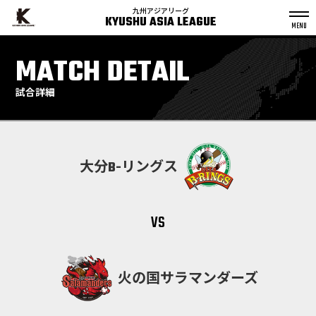
九州アジアリーグ
KYUSHU ASIA LEAGUE
S
k
MATCH DETAIL
p
t
o
c
o
n
試合詳細
t
e
n
t
大分B-リングス
vs
火の国サラマンダーズ