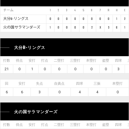
チーム
1
2
3
4
5
6
7
R
H
E
大分B-リングス
0
0
0
0
0
0
0
0
1
2
火の国サラマンダーズ
1
0
0
0
0
2
X
3
6
1
大分B-リングス
打数
得点
安打
打点
二塁打
三塁打
本塁打
盗塁
四球
21
0
1
0
0
0
0
0
3
回
安打
失点
自責点
四球
三振
本塁打
6
6
3
0
4
4
0
火の国サラマンダーズ
打数
得点
安打
打点
二塁打
三塁打
本塁打
盗塁
四球