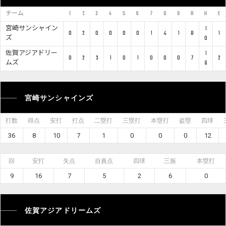
チーム
1
2
3
4
5
6
7
8
9
R
H
E
宮崎サンシャイン
1
0
2
0
0
0
0
1
4
1
8
1
ズ
0
佐賀アジアドリー
1
0
2
3
1
0
1
0
0
0
7
2
ムズ
6
宮崎サンシャインズ
打数
得点
安打
打点
二塁打
三塁打
本塁打
盗塁
四球
36
8
10
7
1
0
0
0
12
回
安打
失点
自責点
四球
三振
本塁打
9
16
7
5
2
6
0
佐賀アジアドリームズ