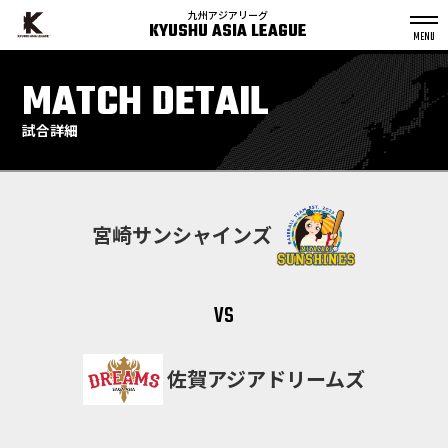
九州アジアリーグ
KYUSHU ASIA LEAGUE
S
k
MATCH DETAIL
p
t
o
c
o
n
試合詳細
t
e
n
t
宮崎サンシャインズ
vs
佐賀アジアドリームズ