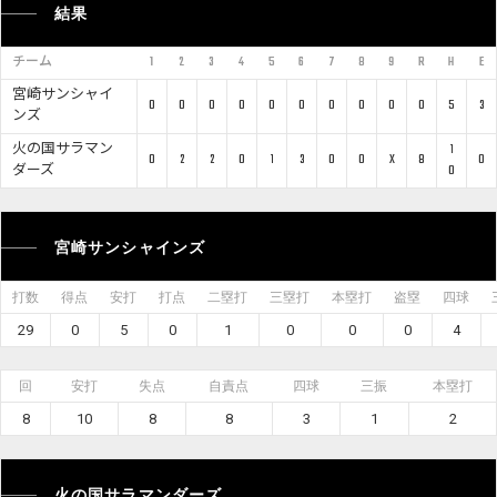
結果
チーム
1
2
3
4
5
6
7
8
9
R
H
E
宮崎サンシャイ
0
0
0
0
0
0
0
0
0
0
5
3
ンズ
火の国サラマン
1
0
2
2
0
1
3
0
0
X
8
0
ダーズ
0
宮崎サンシャインズ
打数
得点
安打
打点
二塁打
三塁打
本塁打
盗塁
四球
29
0
5
0
1
0
0
0
4
回
安打
失点
自責点
四球
三振
本塁打
8
10
8
8
3
1
2
火の国サラマンダーズ