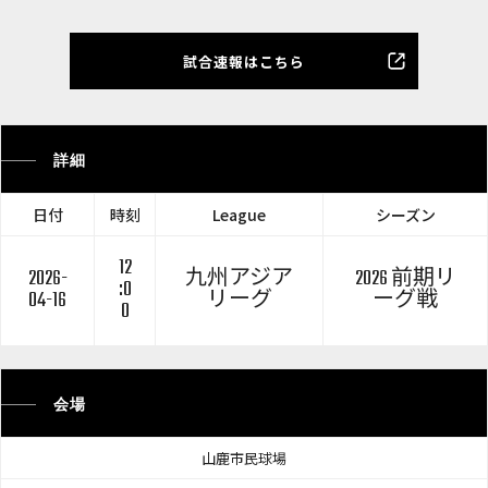
試合速報はこちら
詳細
日付
時刻
League
シーズン
12
2026-
九州アジア
2026 前期リ
:0
04-16
リーグ
ーグ戦
0
会場
山鹿市民球場