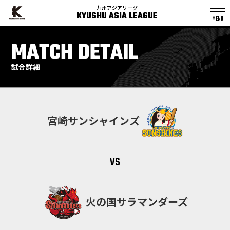
九州アジアリーグ
KYUSHU ASIA LEAGUE
S
k
MATCH DETAIL
p
t
o
c
o
n
試合詳細
t
e
n
t
宮崎サンシャインズ
vs
火の国サラマンダーズ