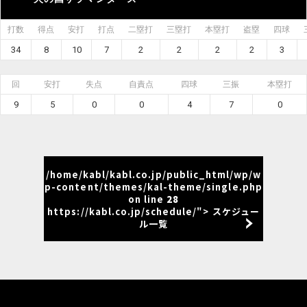
打数
得点
安打
打点
二塁打
三塁打
本塁打
盗塁
四球
34
8
10
7
2
2
2
2
3
回
安打
失点
自責点
四球
三振
本塁打
9
5
0
0
4
7
0
/home/kabl/kabl.co.jp/public_html/wp/w
p-content/themes/kal-theme/single.php
on line
28
https://kabl.co.jp/schedule/"> スケジュー
ル一覧