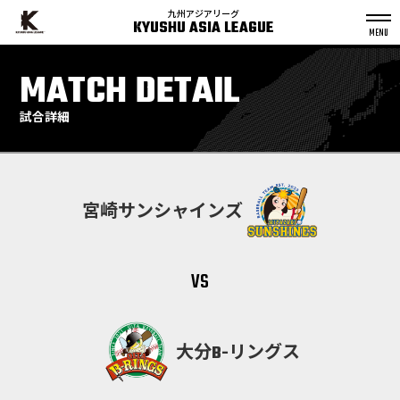
九州アジアリーグ
KYUSHU ASIA LEAGUE
S
k
MATCH DETAIL
p
t
o
c
o
n
試合詳細
t
e
n
t
宮崎サンシャインズ
vs
大分B-リングス