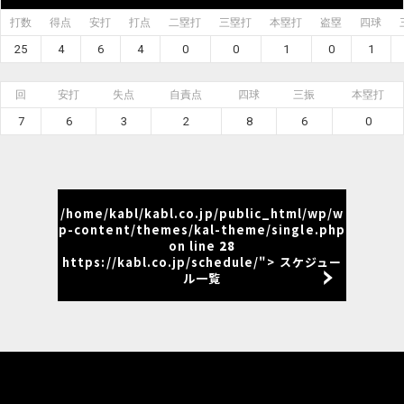
打数
得点
安打
打点
二塁打
三塁打
本塁打
盗塁
四球
25
4
6
4
0
0
1
0
1
回
安打
失点
自責点
四球
三振
本塁打
7
6
3
2
8
6
0
/home/kabl/kabl.co.jp/public_html/wp/w
p-content/themes/kal-theme/single.php
on line
28
https://kabl.co.jp/schedule/"> スケジュー
ル一覧