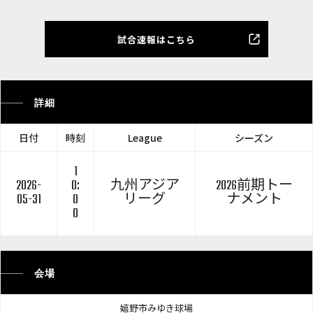
試合速報はこちら
詳細
日付
時刻
League
シーズン
1
2026-
0:
九州アジア
2026前期トー
05-31
0
リーグ
ナメント
0
会場
嬉野市みゆき球場