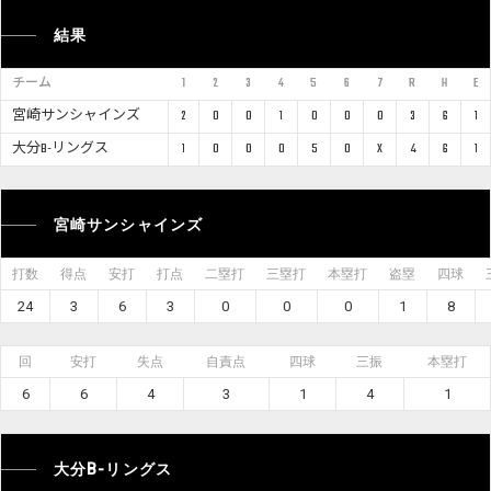
結果
チーム
1
2
3
4
5
6
7
R
H
E
宮崎サンシャインズ
2
0
0
1
0
0
0
3
6
1
大分B-リングス
1
0
0
0
5
0
X
4
6
1
宮崎サンシャインズ
打数
得点
安打
打点
二塁打
三塁打
本塁打
盗塁
四球
24
3
6
3
0
0
0
1
8
回
安打
失点
自責点
四球
三振
本塁打
6
6
4
3
1
4
1
大分B-リングス