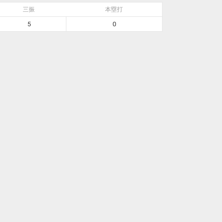
三振
本塁打
5
0