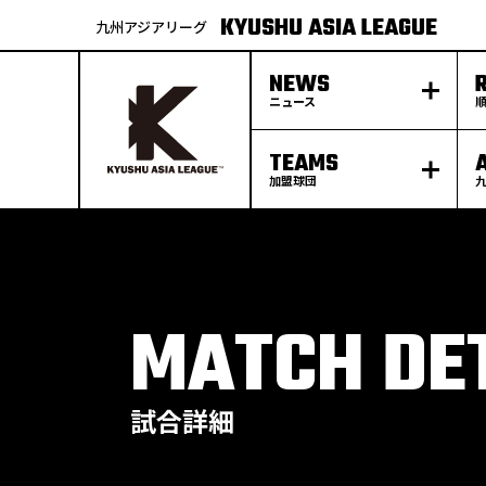
KYUSHU ASIA LEAGUE
九州アジアリーグ
NEWS
ニュース
TEAMS
加盟球団
S
k
p
t
o
c
o
n
t
e
MATCH DE
n
t
試合詳細