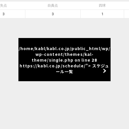
失点
自責点
四球
3
3
1
/home/kabl/kabl.co.jp/public_html/wp/
wp-content/themes/kal-
theme/single.php on line
28
https://kabl.co.jp/schedule/"> スケジュ
ール一覧