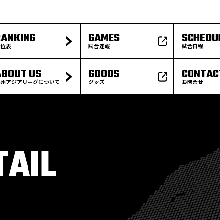
RANKING
GAMES
SCHEDU
順位表
試合速報
試合日程
ABOUT US
GOODS
CONTAC
九州アジアリーグについて
グッズ
お問合せ
TAIL