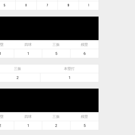
5
X
7
9
1
塁
四球
三振
残塁
1
1
5
6
三振
本塁打
2
1
塁
四球
三振
残塁
2
1
2
5