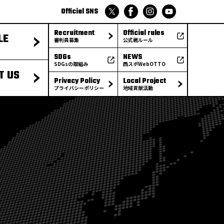
Official SNS
Recruitment
Official rules
LE
審判員募集
公式戦ルール
SDGs
NEWS
SDGsの取組み
西スポWebOTTO
T US
Privacy Policy
Local Project
プライバシーポリシー
地域貢献活動