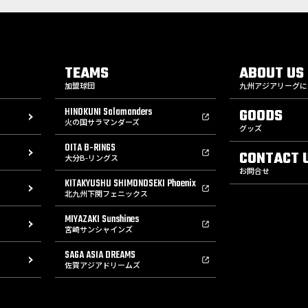
TEAMS
ABOUT US
加盟球団
九州アジアリーグに
HINOKUNI Salamanders
GOODS
火の国サラマンダーズ
グッズ
OITA B-RINGS
CONTACT 
大分B-リングス
お問合せ
KITAKYUSHU SHIMONOSEKI Phoenix
北九州下関フェニックス
MIYAZAKI Sunshines
宮崎サンシャインズ
SAGA ASIA DREAMS
佐賀アジアドリームズ