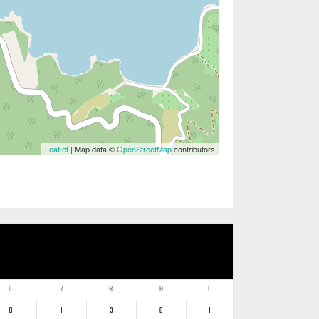
Leaflet
| Map data ©
OpenStreetMap
contributors
6
7
R
H
E
0
1
3
6
1