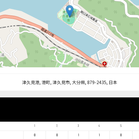
津久見港, 港町, 津久見市, 大分県, 879-2435, 日本
1
2
3
4
5
0
0
1
1
0