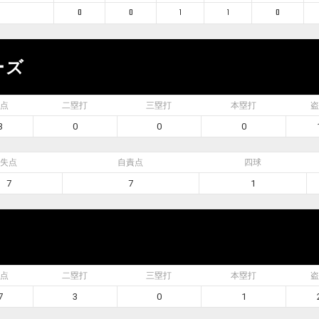
0
0
1
1
0
ーズ
点
二塁打
三塁打
本塁打
盗
3
0
0
0
失点
自責点
四球
7
7
1
点
二塁打
三塁打
本塁打
盗
7
3
0
1