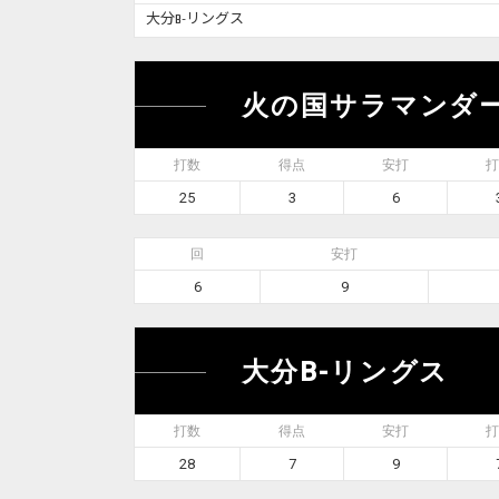
大分B-リングス
火の国サラマンダ
打数
得点
安打
打
25
3
6
回
安打
6
9
大分B-リングス
打数
得点
安打
打
28
7
9