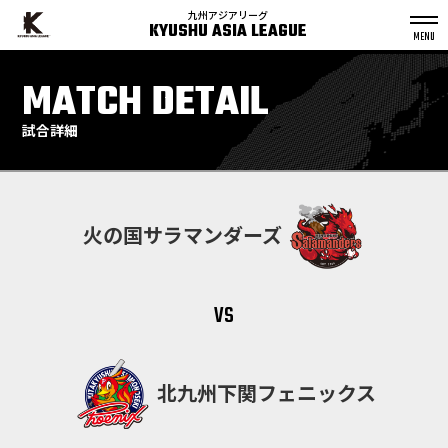
九州アジアリーグ
KYUSHU ASIA LEAGUE
S
k
MATCH DETAIL
p
t
o
c
o
n
試合詳細
t
e
n
t
火の国サラマンダーズ
vs
北九州下関フェニックス