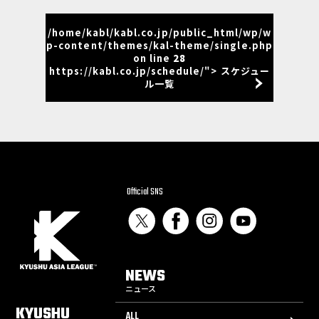
/home/kabl/kabl.co.jp/public_html/wp/w
p-content/themes/kal-theme/single.php
on line
28
https://kabl.co.jp/schedule/"> スケジュー
ル一覧
Official SNS
NEWS
ニュース
KYUSHU
ALL