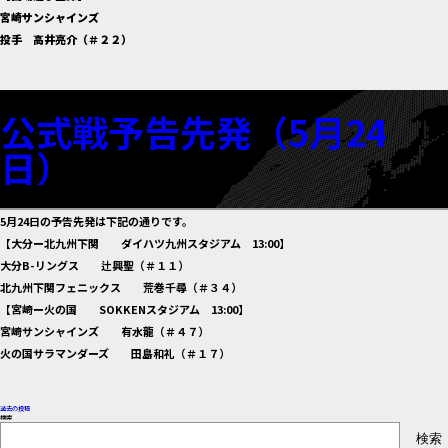
宮崎サンシャインズ
投手 高井亮介（＃２２）
公式戦予告先発（5月24
日）
5月24日の予告先発は下記の通りです。
【大分ー北九州下関 ダイハツ九州スタジアム 13:00】
大分B-リングス 辻興聖（＃１１）
北九州下関フェニックス 荒巻千尋（＃３４）
【宮崎ー火の国 SOKKENスタジアム 13:00】
宮崎サンシャインズ 有水龍（＃４７）
火の国サラマンダーズ 田島和礼（＃１７）
投
過去の投稿
検索
検索