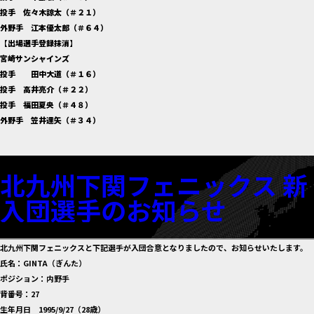
投手 佐々木諒太（＃２１）
外野手 江本優太郎（＃６４）
【出場選手登録抹消】
宮崎サンシャインズ
投手 田中大道（＃１６）
投手 高井亮介（＃２２）
投手 福田夏央（＃４８）
外野手 笠井達矢（＃３４）
北九州下関フェニックス 新
入団選手のお知らせ
北九州下関フェニックスと下記選手が入団合意となりましたので、お知らせいたします。
氏名：GINTA（ぎんた）
ポジション：内野手
背番号：27
生年月日 1995/9/27（28歳）