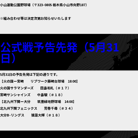
小山運動公園野球場（〒323-0805 栃木県小山市向野187）
※組み合わせ等は決定次第お知らせいたします
公式戦予告先発（5月31
日）
5月31日の予告先発は下記の通りです。
【火の国ー宮崎 リブワーク藤崎台球場 18:00】
火の国サラマンダーズ 田島和礼（＃１７）
宮崎サンシャインズ 中島駿（＃１８）
【北九州下関ー大分 筑豊緑地野球場 14:00】
北九州下関フェニックス 荒巻千尋（＃３４）
大分B-リングス 猿渡大輝（＃１８）