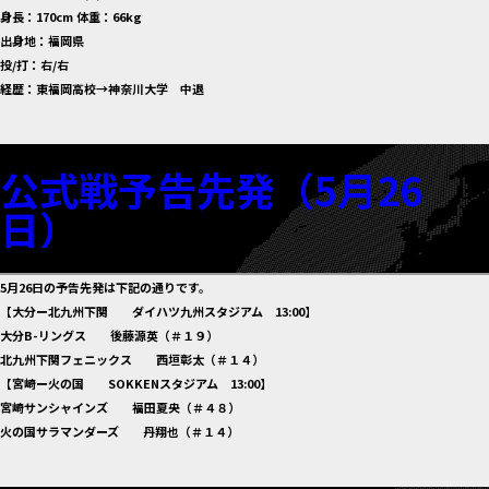
身長：170cm 体重：66kg
出身地：福岡県
投/打：右/右
経歴：東福岡高校→神奈川大学 中退
公式戦予告先発（5月26
日）
5月26日の予告先発は下記の通りです。
【大分ー北九州下関 ダイハツ九州スタジアム 13:00】
大分B-リングス 後藤源英（＃１９）
北九州下関フェニックス 西垣彰太（＃１４）
【宮崎ー火の国 SOKKENスタジアム 13:00】
宮崎サンシャインズ 福田夏央（＃４８）
火の国サラマンダーズ 丹翔也（＃１４）