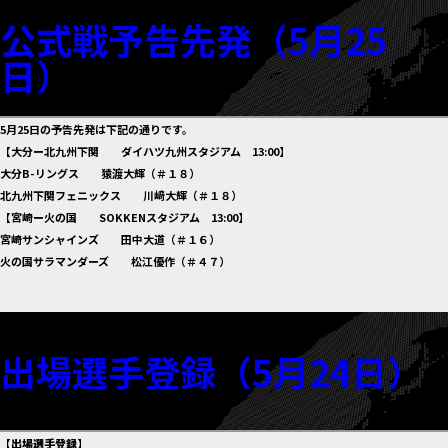
公式戦予告先発（5月25
日）
5月25日の予告先発は下記の通りです。
【大分ー北九州下関 ダイハツ九州スタジアム 13:00】
大分B-リングス 猿渡大輝（＃１８）
北九州下関フェニックス 川﨑大輝（＃１８）
【宮崎ー火の国 SOKKENスタジアム 13:00】
宮崎サンシャインズ 田中大道（＃１６）
火の国サラマンダーズ 松江優作（＃４７）
出場選手登録（5月24日）
【出場選手登録】