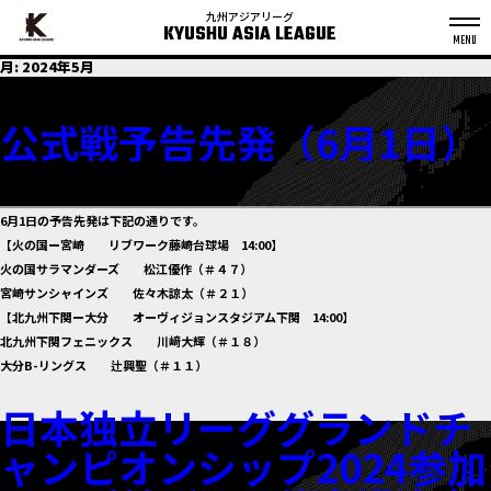
九州アジアリーグ
KYUSHU ASIA LEAGUE
S
月:
2024年5月
k
p
t
o
公式戦予告先発（6月1日）
c
o
n
t
e
n
t
6月1日の予告先発は下記の通りです。
【火の国ー宮崎 リブワーク藤崎台球場 14:00】
火の国サラマンダーズ 松江優作（＃４７）
宮崎サンシャインズ 佐々木諒太（＃２１）
【北九州下関ー大分 オーヴィジョンスタジアム下関 14:00】
北九州下関フェニックス 川﨑大輝（＃１８）
大分B-リングス 辻興聖（＃１１）
日本独立リーググランドチ
ャンピオンシップ2024参加