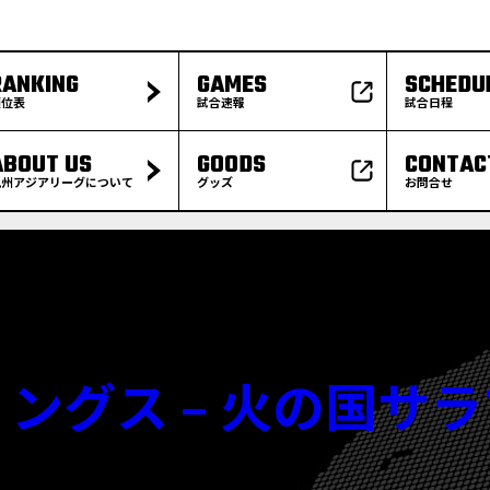
RANKING
GAMES
SCHEDU
順位表
試合速報
試合日程
ABOUT US
GOODS
CONTAC
九州アジアリーグについて
グッズ
お問合せ
分B-リングス – 火の国