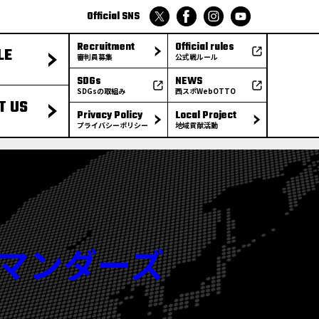
Official SNS
Recruitment
Official rules
LE
審判員募集
公式戦ルール
SDGs
NEWS
SDGsの取組み
西スポWebOTTO
T US
Privacy Policy
Local Project
プライバシーポリシー
地域貢献活動
サラマンダーズ