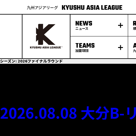
KYUSHU ASIA LEAGUE
九州アジアリーグ
NEWS
ニュース
TEAMS
加盟球団
S
シーズン:
2026ファイナルラウンド
k
p
t
o
c
o
n
t
e
n
t
2026.08.08 大