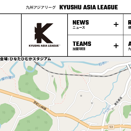
KYUSHU ASIA LEAGUE
九州アジアリーグ
NEWS
ニュース
TEAMS
加盟球団
S
会場:
ひなたひむかスタジアム
k
p
t
o
c
o
n
t
e
n
t