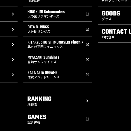
加盟球団
九州アジアリーグに
HINOKUNI Salamanders
GOODS
火の国サラマンダーズ
グッズ
OITA B-RINGS
CONTACT 
大分B-リングス
お問合せ
KITAKYUSHU SHIMONOSEKI Phoenix
北九州下関フェニックス
MIYAZAKI Sunshines
宮崎サンシャインズ
SAGA ASIA DREAMS
佐賀アジアドリームズ
RANKING
順位表
GAMES
試合速報