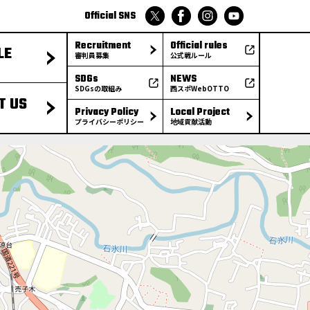
Official SNS
Recruitment
Official rules
LE
審判員募集
公式戦ルール
SDGs
NEWS
SDGsの取組み
西スポWebOTTO
T US
Privacy Policy
Local Project
プライバシーポリシー
地域貢献活動