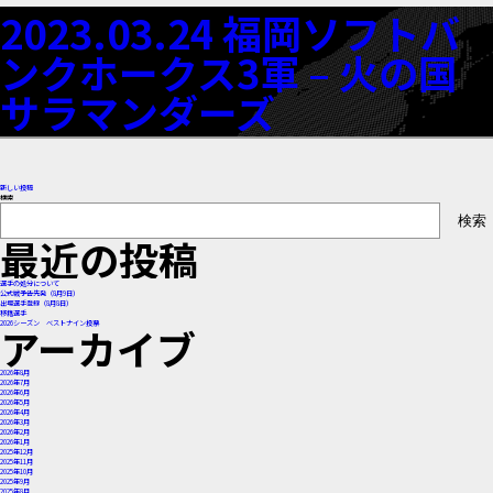
2023.03.24 福岡ソフトバ
ンクホークス3軍 – 火の国
サラマンダーズ
投
新しい投稿
検索
検索
稿
最近の投稿
ナ
選手の処分について
公式戦予告先発（8月9日）
ビ
出場選手登録（8月8日）
移籍選手
2026シーズン ベストナイン投票
アーカイブ
ゲ
2026年8月
ー
2026年7月
2026年6月
2026年5月
2026年4月
シ
2026年3月
2026年2月
2026年1月
2025年12月
ョ
2025年11月
2025年10月
2025年9月
2025年8月