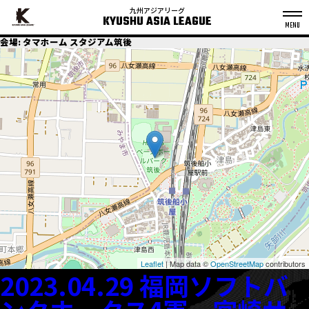
九州アジアリーグ
KYUSHU ASIA LEAGUE
S
会場:
タマホーム スタジアム筑後
k
p
t
o
c
o
n
t
e
n
t
Leaflet
| Map data ©
OpenStreetMap
contributors
2023.04.29 福岡ソフトバ